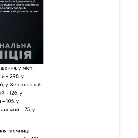
шення, у місті
ій – 298, у
226, у Херсонській
й – 126, у
 – 105, у
анській – 75, у
ння таємниці