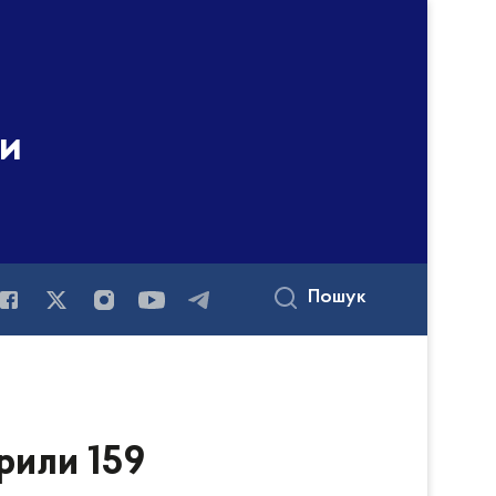
ни
Пошук
крили 159