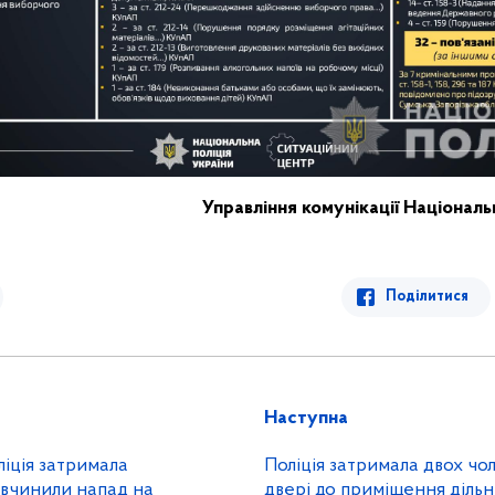
Управління комунікації
Національн
Поділитися
Наступна
ліція затримала
Поліція затримала двох чол
і вчинили напад на
двері до приміщення дільн