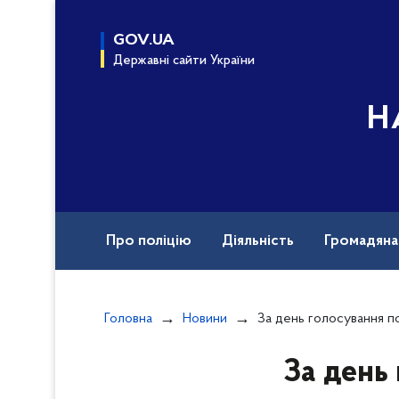
до
основного
GOV.UA
вмісту
Державні сайти України
Н
Про поліцію
Діяльність
Громадян
Назавжди в строю
Документи
Вак
Головна
Новини
За день голосування поліцейські відкрили 159 кримінальних прова
За день 