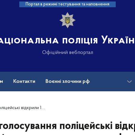
Портал в режимі тестування та наповнення
аціональна поліція Украї
Офіційний вебпортал
ам
Контакти
Воєнні злочини рф
ансії
Зниклі безвісти та ДНК
джень за фактами порушень під час виборів (Станом 00.00)
голосування поліцейські від