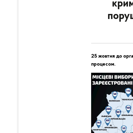
крим
поруш
25 жовтня до орга
процесом.