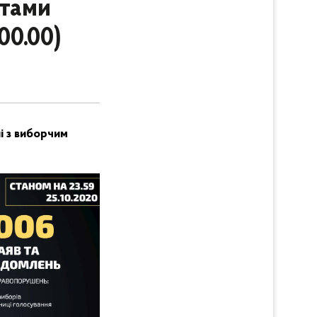
ктами
00.00)
ні з виборчим