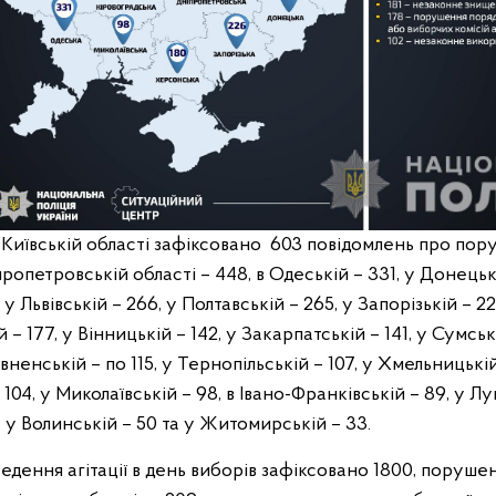
Київській області зафіксовано 603 повідомлень про пору
пропетровській області – 448, в Одеській – 331, у Донецьк
 у Львівській – 266, у Полтавській – 265, у Запорізькій – 
й – 177, у Вінницькій – 142, у Закарпатській – 141, у Сумські
івненській – по 115, у Тернопільській – 107, у Хмельницькій
104, у Миколаївській – 98, в Івано-Франківській – 89, у Луг
, у Волинській – 50 та у Житомирській – 33.
дення агітації в день виборів зафіксовано 1800, поруше