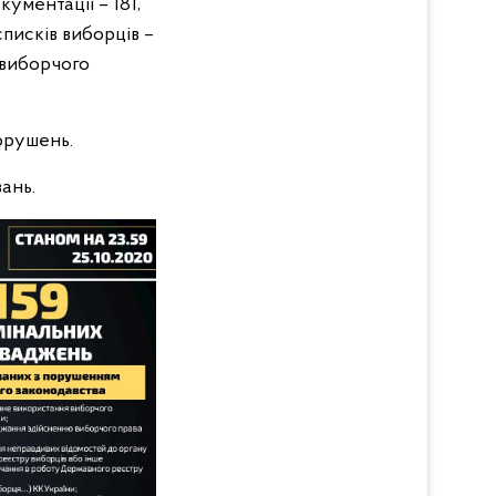
ументації – 181,
писків виборців –
 виборчого
орушень.
ань.