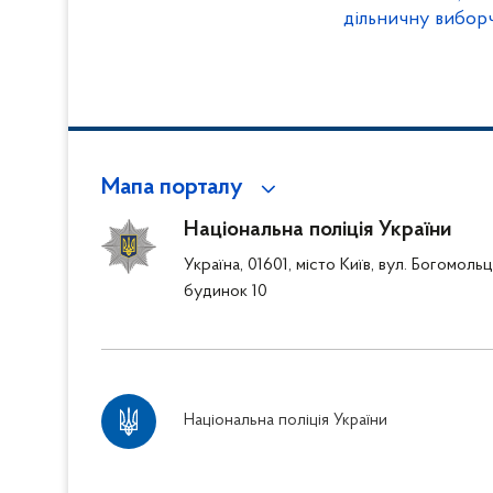
дільничну виборч
заволодіти вибо
(ОНОВЛЕНО, ВІД
Мапа порталу
Національна поліція України
Україна, 01601, місто Київ, вул. Богомоль
будинок 10
Національна поліція України