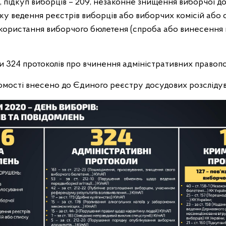
, підкуп виборців – 209, незаконне знищення виборчої док
у ведення реєстрів виборців або виборчих комісій або с
икористання виборчого бюлетеня (спроба або винесення
ли 324 протоколів про вчинення адміністративних правоп
домості внесено до Єдиного реєстру досудових розслідув