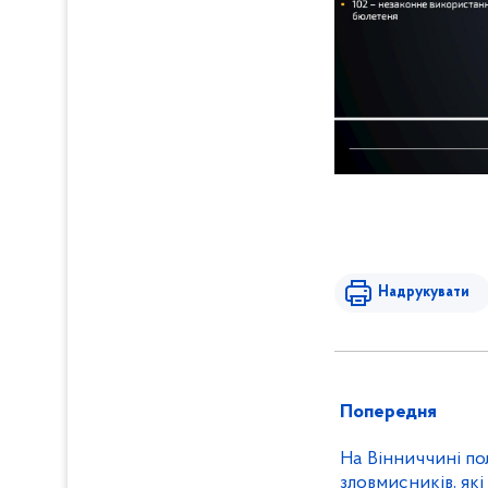
Надрукувати
Попередня
На Вінниччині по
зловмисників, як