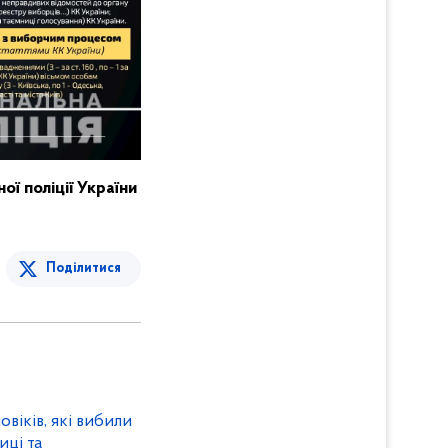
ої поліції України
Поділитися
овіків, які вибили
иці та