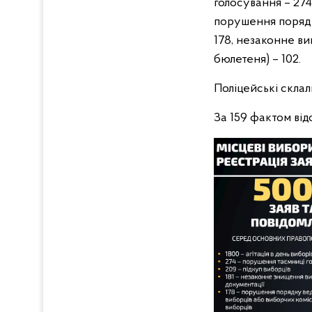
голосування – 274
порушення порядк
178, незаконне в
бюлетеня) – 102.
Поліцейські скла
За 159 фактом ві