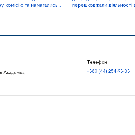
у комісію та намагались
перешкоджали діяльності в
рчою документацією
м. Дніпро
ЕО)
Телефон
+380 (44) 254-93-33
ця Академіка,