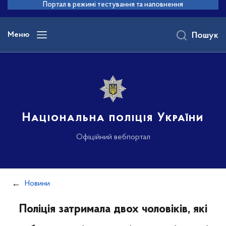
до
Портал в режимі тестування та наповнення
основного
вмісту
Меню
Пошук
Національна поліція України
Офіційний вебпортал
Новини
Поліція затримала двох чоловіків, які