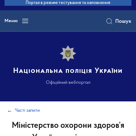
до
Портал в режимі тестування та наповнення
основного
вмісту
Меню
Пошук
Національна поліція України
Офіційний вебпортал
Часті запити
Міністерство охорони здоров’я