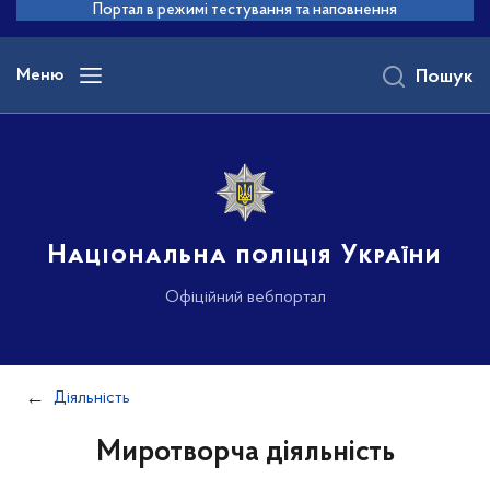
до
Портал в режимі тестування та наповнення
основного
вмісту
Меню
Пошук
Національна поліція України
Офіційний вебпортал
Діяльність
Миротворча діяльність