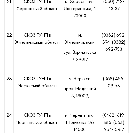
21
СКОЗ ГУНП в
м. Херсон, вул.
(050) 742-
Херсонській області
Лютеранська, 4,
43-37
73000,
22
СКОЗ ГУНП в
м.
(0382) 692-
Хмельницькій області
Хмельницький,
394, (0382)
692-753
вул. Зарічанська,
7, 29017,
23
СКОЗ ГУНП в
м. Черкаси,
(068) 456-
Черкаській області
09-53
пров. Медичний,
3, 18009,
24
СКОЗ ГУНП в
м. Чернігів, вул.
(0462) 619-
Чернігівській області
Шевченка, 26,
885, (063)
14000,
954-15-87