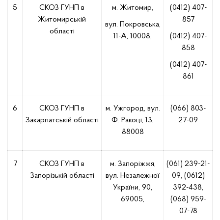
5
СКОЗ ГУНП в
м. Житомир,
(0412) 407-
Житомирській
857
вул. Покровська,
області
11-А, 10008,
(0412) 407-
858
(0412) 407-
861
6
СКОЗ ГУНП в
м. Ужгород, вул.
(066) 803-
Закарпатській області
Ф. Ракоці, 13,
27-09
88008
7
СКОЗ ГУНП в
м. Запоріжжя,
(061) 239-21-
Запорізькій області
вул. Незалежної
09, (0612)
України, 90,
392-438,
69005,
(068) 959-
07-78