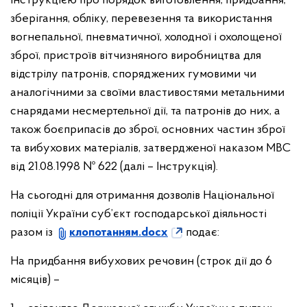
Інструкцією про порядок виготовлення, придбання,
зберігання, обліку, перевезення та використання
вогнепальної, пневматичної, холодної і охолощеної
зброї, пристроїв вітчизняного виробництва для
відстрілу патронів, споряджених гумовими чи
аналогічними за своїми властивостями метальними
снарядами несмертельної дії, та патронів до них, а
також боєприпасів до зброї, основних частин зброї
та вибухових матеріалів, затвердженої наказом МВС
від 21.08.1998 № 622 (далі – Інструкція).
На сьогодні для отримання дозволів Національної
поліції України суб’єкт господарської діяльності
разом із
клопотанням.docx
подає:
На придбання вибухових речовин (строк дії до 6
місяців) –