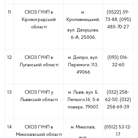
11
СКОЗ ГУНП в
м.
(0522) 39-
Кіровоградській
Кропивницький,
73-88, (095)
області
485-70-27
вул. Дворцова,
6-А, 25006,
12
СКОЗ ГУНП в
м. Дніпро, вул.
(093) 016-
Луганській області
Перемоги, 113,
32-60
49066
13
СКОЗ ГУНП у
м. Львів, вул. Б.
(032) 258-
Львівській області
Лепкого,16, 5-й
62-50, (032)
поверх, 79007,
258-69-39
14
СКОЗ ГУНП в
м. Миколаїв,
(0512) 53-12-
Миколаївській області
17
вул.