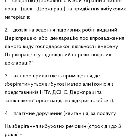
1. свідоцтво Державної служби України з питань
праці (далі – Держпраці) на придбання вибухових
матеріалів;
2. дозвіл на ведення підривних робіт, виданий
Держпрацею, або декларацію про впровадження
даного виду господарської діяльності, внесену
Держпрацею у відповідний перелік поданих
декларацій"
3. акт про придатність приміщення, де
зберігатимуться вибухові матеріали (комісія з
представників НПУ, ДСНС, Держпраці та
зацікавленої організації, що відкриває об’єкт);
4. платіжне доручення (квитанція) за послугу.
На зберігання вибухових речовин (строк дії до 3
років) –