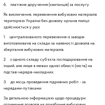
6. платіжне доручення (квитанція) за послугу.
Як виключення, перевезення вибухових матеріалів
територією України без дозволу органів поліції
здійснюється у разі:
1. централізованого перевезення із заводів-
виготовлювачів на склади за наявності дозволів на
зберігання вибухових матеріалів;
2. з одного складу суб’єкта господарювання на
інший, але лише в межах однієї області (міста) на
підставі нарядів-накладних;
3. до місць проведення підривних робіт - за
нарядами-путівками.
За детальною інформацією щодо процедури
отримання дозволів на придбання вибухових