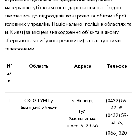
матеріалів суб’єктам господарювання необхідно
звертатись до підрозділів контролю за обігом зброї
головних управлінь Національної поліції в областях та
м. Києві (за місцем знаходження об'єкта в якому
зберігаються вибухові речовини) за наступними
телефонами:
№
Область
Адреса
Телефон
з/
п
1
СКОЗ ГУНП у
м. Вінниця,
(0432) 59-
Вінницькій області
42-78,
вул.
(0432) 59-
Хмельницьке
41-78,
шосе, 9, 21036
(068) 320-