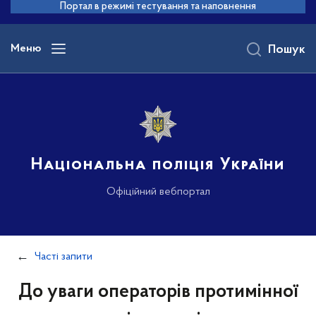
до
Портал в режимі тестування та наповнення
основного
вмісту
Меню
Пошук
Національна поліція України
Офіційний вебпортал
Часті запити
До уваги операторів протимінної