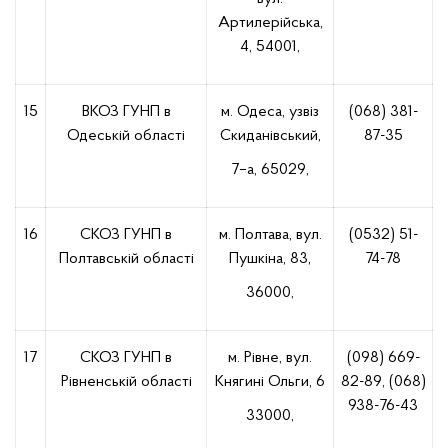
Артилерійська,
4, 54001,
15
ВКОЗ ГУНП в
м. Одеса, узвіз
(068) 381-
Одеській області
Скиданівський,
87-35
7–а, 65029,
16
СКОЗ ГУНП в
м. Полтава, вул.
(0532) 51-
Полтавській області
Пушкіна, 83,
74-78
36000,
17
СКОЗ ГУНП в
м. Рівне, вул.
(098) 669-
Рівненській області
Княгині Ольги, 6
82-89, (068)
938-76-43
33000,