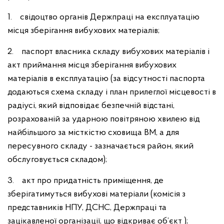
1. свідоцтво органів Держпраці на експлуатацію
місця зберігання вибухових матеріалів;
2. паспорт власника складу вибухових матеріалів і
акт приймання місця зберігання вибухових
матеріалів в експлуатацію (за відсутності паспорта
додаються схема складу і план прилеглої місцевості в
радіусі, який відповідає безпечній відстані,
розрахованій за ударною повітряною хвилею від
найбільшого за місткістю сховища ВМ, а для
пересувного складу - зазначається район, який
обслуговується складом);
3. акт про придатність приміщення, де
зберігатимуться вибухові матеріали (комісія з
представників НПУ, ДСНС, Держпраці та
зацікавленої організації, що відкриває об’єкт );