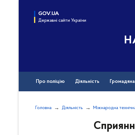
до
основного
GOV.UA
вмісту
Державні сайти України
Н
Про поліцію
Діяльність
Громадян
Назавжди в строю
Документи
Вак
Головна
Діяльність
Міжнародна технічн
Сприяння