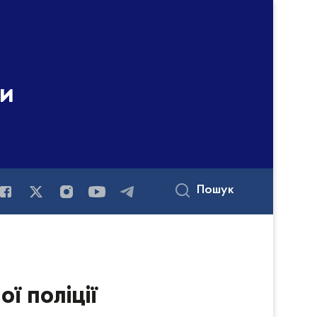
ни
Пошук
ї поліції