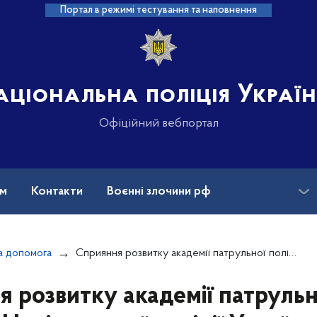
Портал в режимі тестування та наповнення
аціональна поліція Украї
Офіційний вебпортал
ам
Контакти
Воєнні злочини рф
ансії
Зниклі безвісти та ДНК
а допомога
Сприяння розвитку академії патрульної поліції Національної поліції України
 розвитку академії патрульно