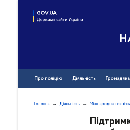
до
основного
GOV.UA
вмісту
Державні сайти України
Н
Про поліцію
Діяльність
Громадян
Назавжди в строю
Документи
Вак
Головна
Діяльність
Міжнародна технічн
Підтримк