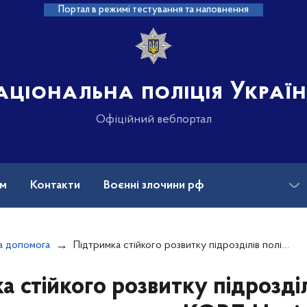
Портал в режимі тестування та наповнення
аціональна поліція Украї
Офіційний вебпортал
ам
Контакти
Воєнні злочини рф
ансії
Зниклі безвісти та ДНК
а допомога
Підтримка стійкого розвитку підрозділів поліції особливого призначення КОРД Національної поліції України (4973)
а стійкого розвитку підрозділі