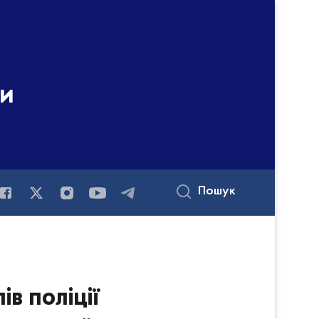
ни
Пошук
в поліції