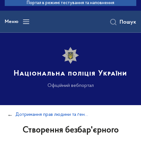
до
Портал в режимі тестування та наповнення
основного
вмісту
Меню
Пошук
Національна поліція України
Офіційний вебпортал
Дотримання прав людини та ґендерної політики
Створення безбар'єрного