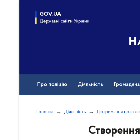
до
основного
GOV.UA
вмісту
Державні сайти України
Н
Про поліцію
Діяльність
Громадян
Назавжди в строю
Документи
Вак
Головна
Діяльність
Створення