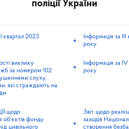
поліції України
II квартал 2023
Інформація за IІI
року
сті виклику
Інформація за IV
жб за номером 102
року
рушеннями слуху,
ми, які страждають на
ади
Ї щодо
Звіт щодо реаліз
 об'єктів фонду
заходів Національ
уд цивільного
створення безба