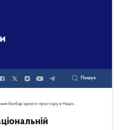
ни
Пошук
безбар’єрного простору в Національній поліції України
ціональній