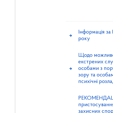
Інформація за 
року
Щодо можливо
екстрених слу
особами з по
зору та особа
психічні розл
РЕКОМЕНДАЦІ
пристосування
захисних спор