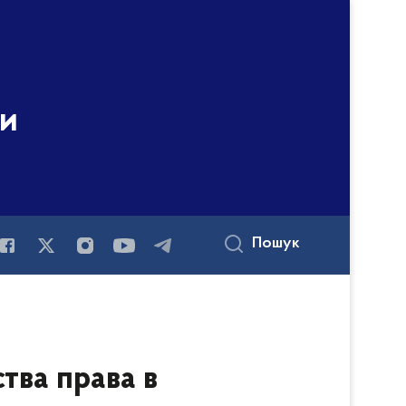
ни
Пошук
тва права в