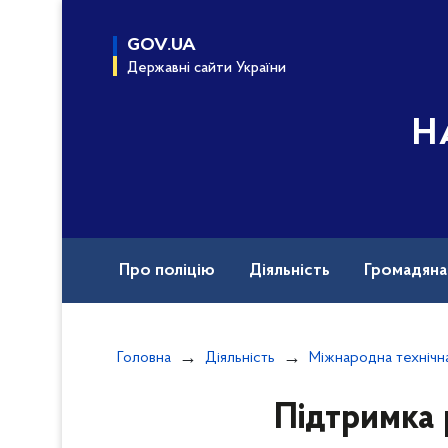
до
основного
GOV.UA
вмісту
Державні сайти України
Н
Про поліцію
Діяльність
Громадян
Назавжди в строю
Документи
Вак
Головна
Діяльність
Міжнародна технічн
Підтримка 