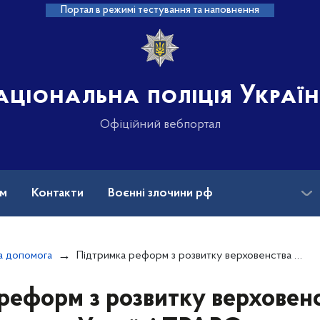
Портал в режимі тестування та наповнення
аціональна поліція Украї
Офіційний вебпортал
ам
Контакти
Воєнні злочини рф
ансії
Зниклі безвісти та ДНК
а допомога
Підтримка реформ з розвитку верховенства права в Україні ПРАВО
реформ з розвитку верховенс