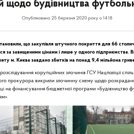
й щодо будівництва футболь
Опубліковано 25 березня 2020 року о 14:18
становили, що закупівля штучного покриття для 66 стол
ася за завищеними цінами і лише у одного підприємства. 
ту м. Києва завдано збитків на понад 9,4 мільйона грив
 розслідування корупційних злочинів ГСУ Нацполіції спі
го прокурора викрили злочинну схему щодо розкрадання
оці на фінансування бюджетної програми «Будівництво фу
ям».