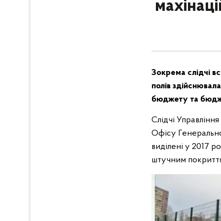
махінаці
Зокрема слідчі в
полів здійснювал
бюджету та бюдже
Слідчі Управління
Офісу Генерально
виділені у 2017 р
штучним покритт