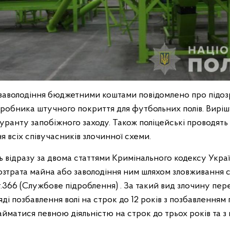
 заволодіння бюджетними коштами повідомлено про підоз
иробника штучного покриття для футбольних полів. Виріш
ранту запобіжного заходу. Також поліцейські проводять 
 всіх співучасників злочинної схеми.
ть відразу за двома статтями Кримінального кодексу Україн
озтрата майна або заволодіння ним шляхом зловживання
т.366 (Службове підроблення) . За такий вид злочину пе
ді позбавлення волі на строк до 12 років з позбавленням
айматися певною діяльністю на строк до трьох років та з