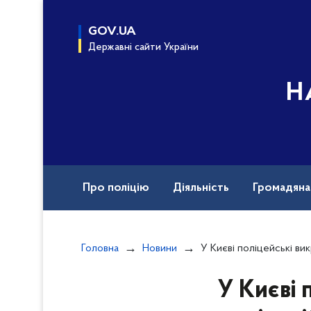
до
основного
GOV.UA
вмісту
Державні сайти України
Н
Про поліцію
Діяльність
Громадян
Назавжди в строю
Документи
Вак
Головна
Новини
У Києві поліцейські викрили схему фінансових м
У Києві 