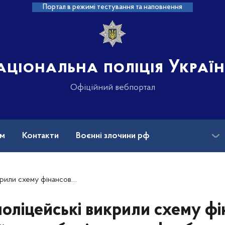
Портал в режимі тестування та наповнення
аціональна поліція Украї
Офіційний вебпортал
ам
Контакти
Воєнні злочини рф
ансії
Зниклі безвісти та ДНК
ахінацій щодо будівництва футбольних полів
поліцейські викрили схему ф