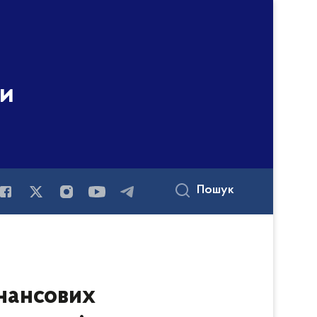
ни
Пошук
інансових