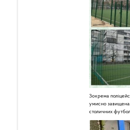
Зокрема поліцейсь
умисно завищена н
столичних футбол