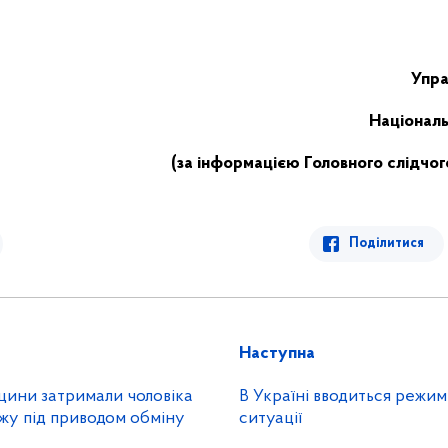
Упра
Національн
(за інформацією Головного слідчог
Поділитися
Наступна
щини затримали чоловіка
В Україні вводиться режи
жу під приводом обміну
ситуації