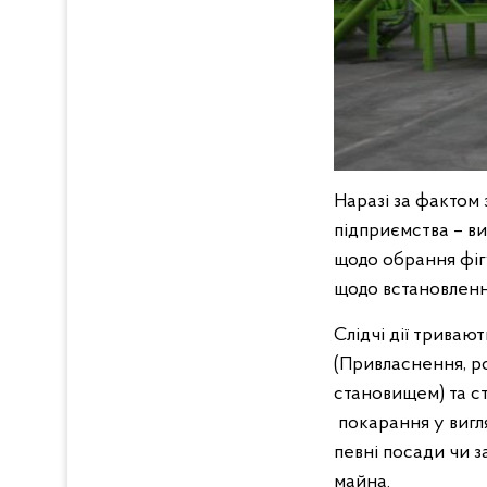
Наразі за фактом
підприємства – в
щодо обрання фігу
щодо встановлення
Слідчі дії триваю
(Привласнення, р
становищем) та с
покарання у вигля
певні посади чи з
майна.