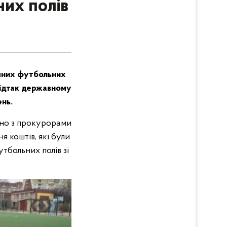
них полів
ичних футбольних
Відтак державному
ень.
льно з прокурорами
 коштів, які були
тбольних полів зі