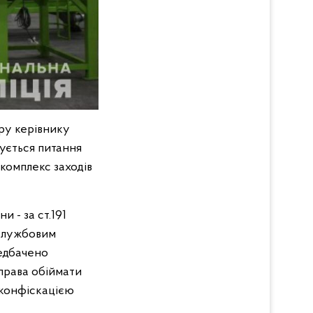
ру керівнику
ується питання
комплекс заходів
и - за ст.191
 службовим
редбачено
 права обіймати
 конфіскацією