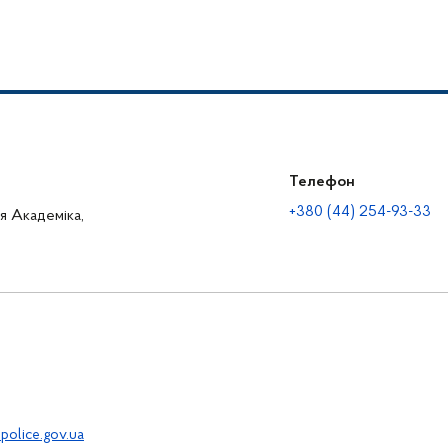
Телефон
+380 (44) 254-93-33
ця Академіка,
police.gov.ua