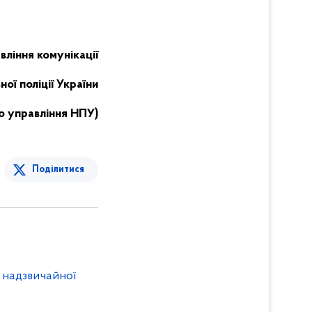
вління комунікації
ої поліції України
о управління НПУ)
Поділитися
м надзвичайної