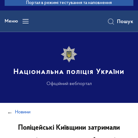
до
Портал в режимі тестування та наповнення
основного
вмісту
Меню
Пошук
Національна поліція України
Офіційний вебпортал
Новини
Поліцейські Київщини затримали