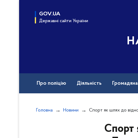
до
основного
GOV.UA
вмісту
Державні сайти України
Н
Про поліцію
Діяльність
Громадян
Назавжди в строю
Документи
Вак
Головна
Новини
Спорт як шлях до відновлення: поліцейськ
Спорт 