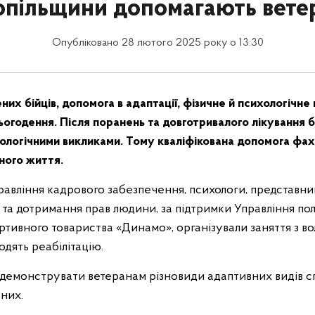
опільщини допомагають вете
Опубліковано 28 лютого 2025 року о 13:30
их бійців, допомога в адаптації, фізичне й психологічне
сьогодення. Після поранень та довготривалого лікування б
хологічними викликами. Тому кваліфікована допомога фах
ного життя.
равління кадрового забезпечення, психологи, представн
ї та дотримання прав людини, за підтримки Управління пол
ртивного товариства «Динамо», організували заняття з в
ходять реабілітацію.
одемонструвати ветеранам різновиди адаптивних видів с
 них.