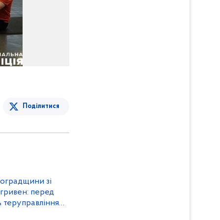
Поділитися
воградщини зі
 гривен: перед
 теруправління
трації