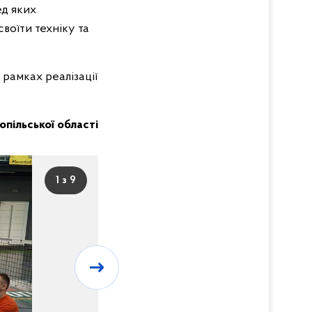
ед яких
воїти техніку та
 рамках реалізації
нопільської області
1 з 9