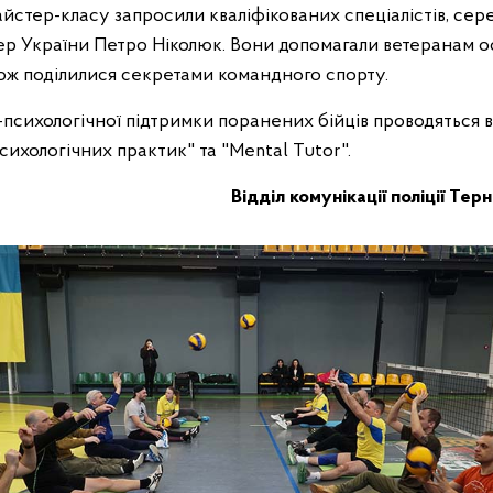
йстер-класу запросили кваліфікованих спеціалістів, сер
р України Петро Ніколюк. Вони допомагали ветеранам ос
акож поділилися секретами командного спорту.
психологічної підтримки поранених бійців проводяться в
сихологічних практик" та "Mental Tutor".
Відділ комунікації поліції Тер