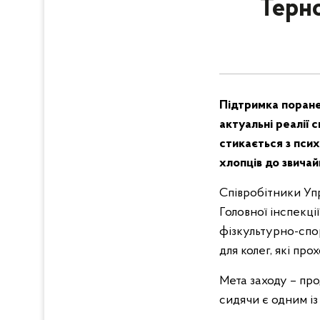
Терн
Підтримка поранен
актуальні реалії 
стикається з пси
хлопців до звичай
Співробітники Уп
Головної інспекці
фізкультурно-спо
для колег, які про
Мета заходу – пр
сидячи є одним із