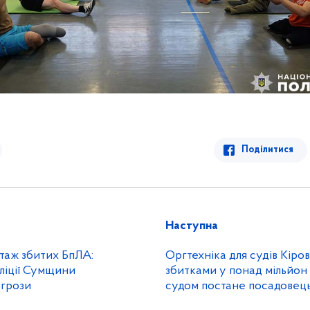
Поділитися
Наступна
таж збитих БпЛА:
Оргтехніка для судів Кіро
ліції Сумщини
збитками у понад мільйон
грози
судом постане посадовець
Державної судової адмініс