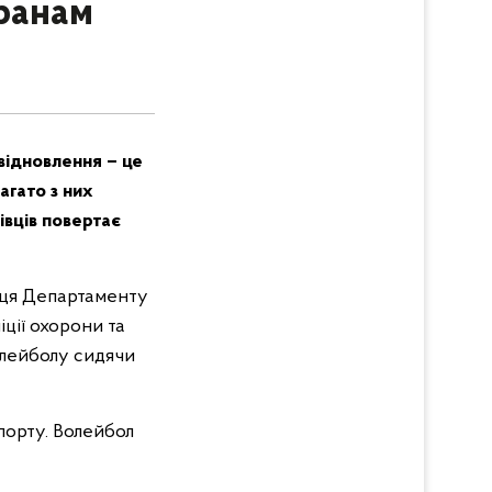
ранам
 відновлення – це
агато з них
івців повертає
иця Департаменту
іції охорони та
олейболу сидячи
порту. Волейбол