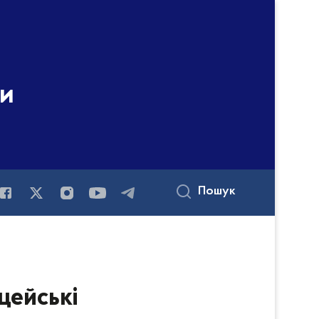
ни
Пошук
цейські