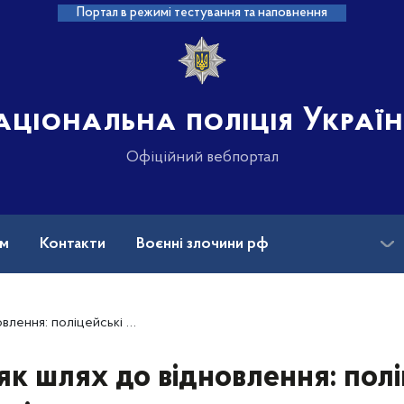
Портал в режимі тестування та наповнення
аціональна поліція Украї
Офіційний вебпортал
ам
Контакти
Воєнні злочини рф
ансії
Зниклі безвісти та ДНК
і Тернопільщини допомагають ветеранам
як шлях до відновлення: полі