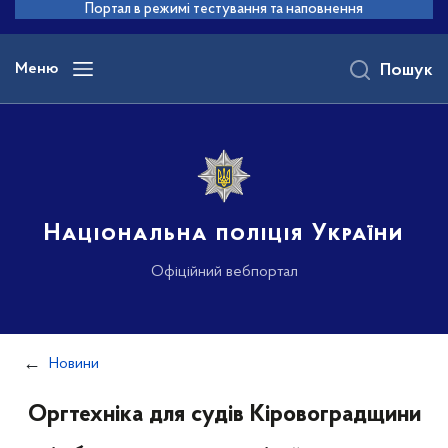
до
Портал в режимі тестування та наповнення
основного
вмісту
Меню
Пошук
Національна поліція України
Офіційний вебпортал
Новини
Оргтехніка для судів Кіровоградщини