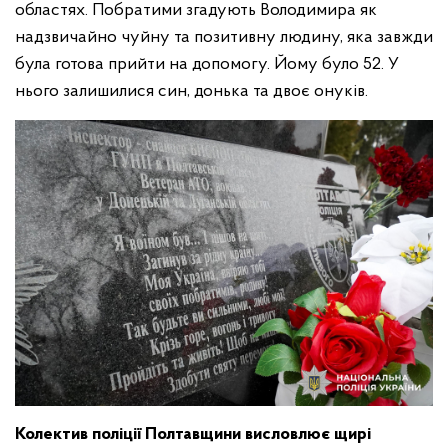
областях. Побратими згадують Володимира як
надзвичайно чуйну та позитивну людину, яка завжди
була готова прийти на допомогу. Йому було 52. У
нього залишилися син, донька та двоє онуків.
Колектив поліції Полтавщини висловлює щирі