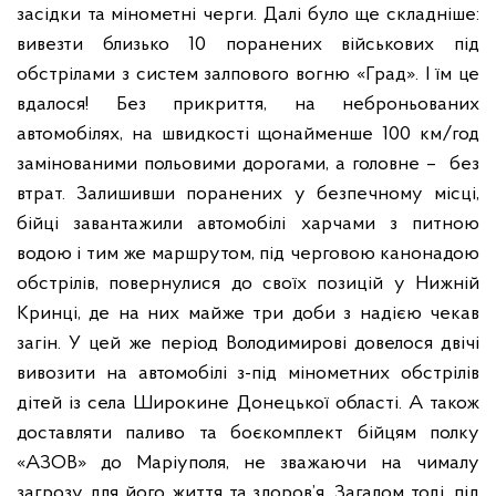
засідки та мінометні черги.
Далі було ще складніше:
вивезти близько 10 поранених військових під
обстрілами з систем залпового вогню «Град». І їм це
вдалося! Без прикриття, на неброньованих
автомобілях, на швидкості щонайменше 100 км/год
замінованими польовими дорогами, а головне – без
втрат.
Залишивши поранених у безпечному місці,
бійці завантажили автомобілі харчами з питною
водою і тим же маршрутом, під черговою канонадою
обстрілів, повернулися до своїх позицій у Нижній
Кринці, де на них майже три доби з надією чекав
загін.
У цей же період Володимирові довелося двічі
вивозити на автомобілі з-під мінометних обстрілів
дітей із села Широкине Донецької області. А також
доставляти паливо та боєкомплект бійцям полку
«АЗОВ» до Маріуполя, не зважаючи на чималу
загрозу для його життя та здоров’я. Загалом тоді, під