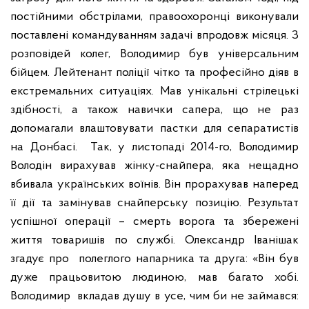
постійними обстрілами, правоохоронці виконували
поставлені командуванням задачі впродовж місяця.
З
розповідей колег, Володимир був універсальним
бійцем. Лейтенант поліції чітко та професійно діяв в
екстремальних ситуаціях. Мав унікальні стрілецькі
здібності, а також навички сапера, що не раз
допомагали влаштовувати пастки для сепаратистів
на Донбасі.
Так, у листопаді 2014-го, Володимир
Володін вирахував жінку-снайпера, яка нещадно
вбивала українських воїнів. Він прорахував наперед
її дії та замінував снайперську позицію. Результат
успішної операції – смерть ворога та збережені
життя товаришів по службі.
Олександр Іванішак
згадує про полеглого напарника та друга: «Він був
дуже працьовитою людиною, мав багато хобі.
Володимир вкладав душу в усе, чим би не займався: