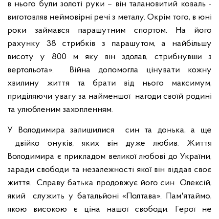
в нього були золоті руки – він талановитий коваль -
виготовляв неймовірні речі з металу. Окрім того, в юні
роки займався парашутним спортом. На його
рахунку 38 стрибків з парашутом, а найбільшу
висоту у 800 м яку він здолав, стрибнувши з
вертольота».
Війна допомогла цінувати кожну
хвилину життя та брати від нього максимум,
приділяючи увагу за найменшої нагоди своїй родині
та улюбленим захопленням.
У Володимира залишилися син та донька, а ще
двійко онуків, яких він дуже любив.
Життя
Володимира є прикладом великої любові до України,
заради свободи та незалежності якої він віддав своє
життя.
Справу батька продовжує його син Олексій,
який служить у батальйоні «Полтава».
Пам'ятаймо,
якою високою є ціна нашої свободи. Герої не