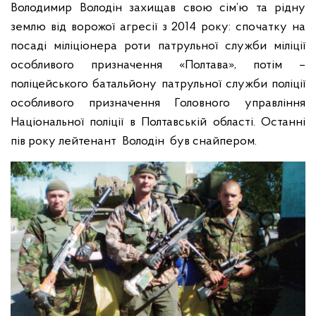
Володимир Володін захищав свою сім’ю та рідну
землю від ворожої агресії з 2014 року: спочатку на
посаді міліціонера роти патрульної служби міліції
особливого призначення «Полтава», потім –
поліцейського батальйону патрульної служби поліції
особливого призначення Головного управління
Національної поліції в Полтавській області. Останні
пів року лейтенант Володін був снайпером.