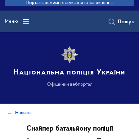
до
Портал в режимі тестування та наповнення
основного
вмісту
Меню
Пошук
Національна поліція України
Офіційний вебпортал
Новини
Снайпер батальйону поліції