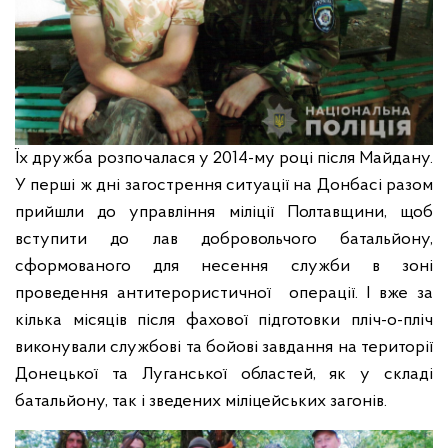
Їх дружба розпочалася у 2014-му році після Майдану.
У перші ж дні загострення ситуації на Донбасі разом
прийшли до управління міліції Полтавщини, щоб
вступити до лав добровольчого батальйону,
сформованого для несення служби в зоні
проведення антитерористичної операції. І вже за
кілька місяців після фахової підготовки пліч-о-пліч
виконували службові та бойові завдання на території
Донецької та Луганської областей, як у складі
батальйону, так і зведених міліцейських загонів.