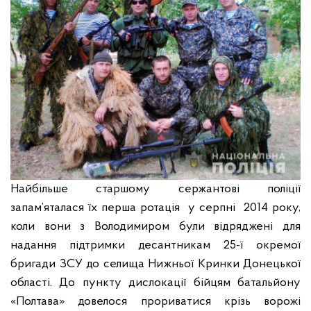
Найбільше старшому сержантові поліції
запам’яталася їх перша ротація у серпні 2014 року,
коли вони з Володимиром були відряджені для
надання підтримки десантникам 25-ї окремої
бригади ЗСУ до селища Нижньої Кринки Донецької
області. До пункту дислокації бійцям батальйону
«Полтава» довелося прориватися крізь ворожі