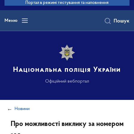
до
Портал в режимі тестування та наповнення
основного
вмісту
Меню
Пошук
Національна поліція України
Офіційний вебпортал
Новини
Про можливості виклику за номером