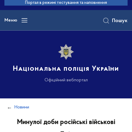
до
Портал в режимі тестування та наповнення
основного
вмісту
Меню
Пошук
Національна поліція України
Офіційний вебпортал
Новини
Минулої доби російські військові