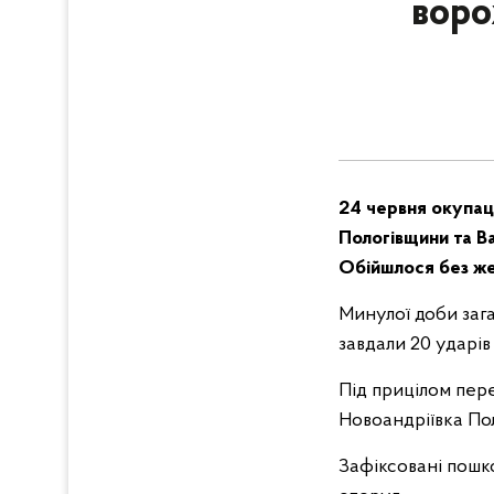
воро
24 червня окупаці
Пологівщини та В
Обійшлося без же
Минулої доби зага
завдали 20 ударів
Під прицілом пере
Новоандріївка Пол
Зафіксовані пошк