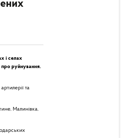
лених
ах і селах
 про руйнування.
артилерії та
тине, Малинівка,
подарських