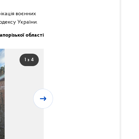
фікація воєнних
кодексу України.
Запорізької області
1 з 4