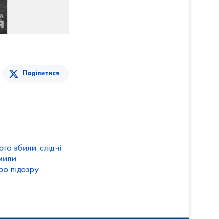
Поділитися
го вбили: слідчі
мили
ро підозру