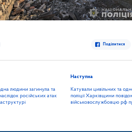
Поділитися
Наступна
дна людини загинула та
Катували цивільних та одно
аслідок російських атак
поліції Харківщини повідо
раструктурі
військовослужбовцю рф п