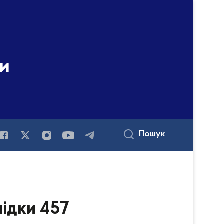
ни
Пошук
лідки 457