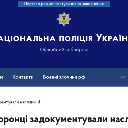
Портал в режимі тестування та наповнення
аціональна поліція Украї
Офіційний вебпортал
ам
Контакти
Воєнні злочини рф
ансії
Зниклі безвісти та ДНК
нь по восьми населених пунктах Запорізької області
ронці задокументували нас