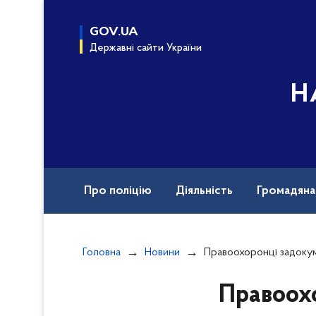
до
основного
GOV.UA
вмісту
Державні сайти України
Н
Про поліцію
Діяльність
Громадян
Назавжди в строю
Документи
Вак
Головна
Новини
Правоохоронці задокументували наслідки 457 ворожих влуча
Правоохо