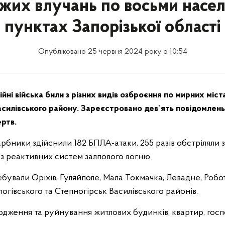
жих влучань по восьми насе
пунктах Запорізької області
Опубліковано 25 червня 2024 року о 10:54
йні війська били з різних видів озброєння по мирних міст
асилівського району. Зареєстровано дев`ять повідомлень
ртв.
рбники здійснили 182 БПЛА-атаки, 255 разів обстріляли з 
 з реактивних систем залпового вогню.
бували Оріхів, Гуляйполе, Мала Токмачка, Левадне, Робо
огівського та Степногірськ Василівського районів.
одження та руйнування житлових будинків, квартир, гос