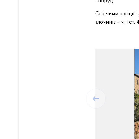
споруд.
Слідчими поліції 
злочинів – ч. 1 ст