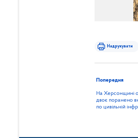
Надрукувати
Попередня
На Херсонщині о
двоє поранено вн
по цивільній інф