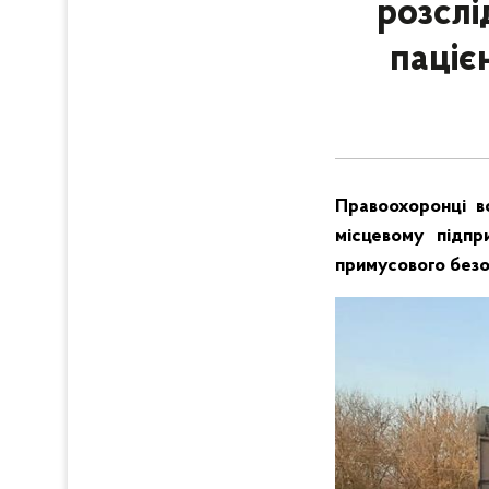
розслі
паціє
Правоохоронці в
місцевому підпр
примусового безо