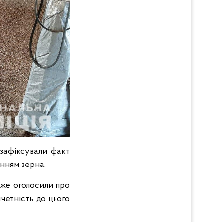
 зафіксували факт
анням зерна.
 вже оголосили про
четність до цього