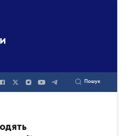
ни
Пошук
водять