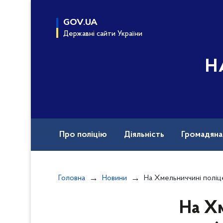
до
основного
GOV.UA
вмісту
Державні сайти України
Н
Про поліцію
Діяльність
Громадян
Назавжди в строю
Документи
Вак
Головна
Новини
На Хмельниччині поліцейські проводять розслідування щодо трудо
На Хм