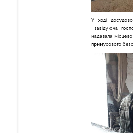
У ході досудово
завідуюча госпо
надавала місцевом
примусового безо