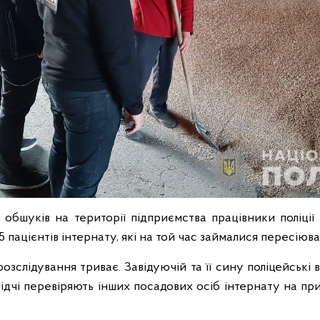
з обшуків на території підприємства працівники поліції
 пацієнтів інтернату, які на той час займалися пересіюв
озслідування триває. Завідуючій та її сину поліцейські
лідчі перевіряють інших посадових осіб інтернату на при