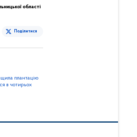
льницької області
Поділитися
нищила плантацію
ся в чотирьох