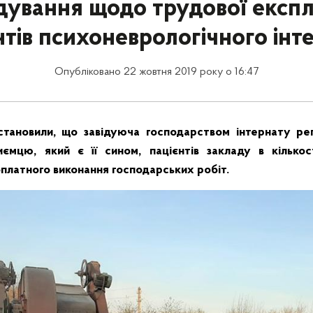
дування щодо трудової експл
нтів психоневрологічного інт
Опубліковано 22 жовтня 2019 року о 16:47
становили, що завідуюча господарством інтернату ре
иємцю, який є її сином, пацієнтів закладу в кількос
платного виконання господарських робіт.