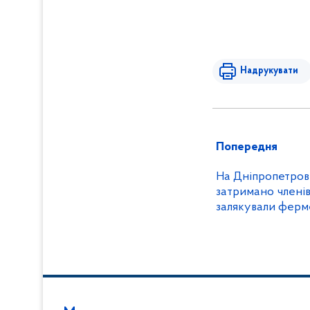
Надрукувати
Попередня
На Дніпропетровщ
затримано членів
залякували ферм