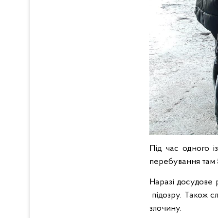
Під час одного і
перебування там 5
Наразі досудове р
підозру. Також с
злочину.