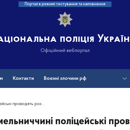
Портал в режимі тестування та наповнення
аціональна поліція Украї
Офіційний вебпортал
ам
Контакти
Воєнні злочини рф
ансії
Зниклі безвісти та ДНК
вої експлуатації пацієнтів психоневрологічного інтернату
ельниччині поліцейські про