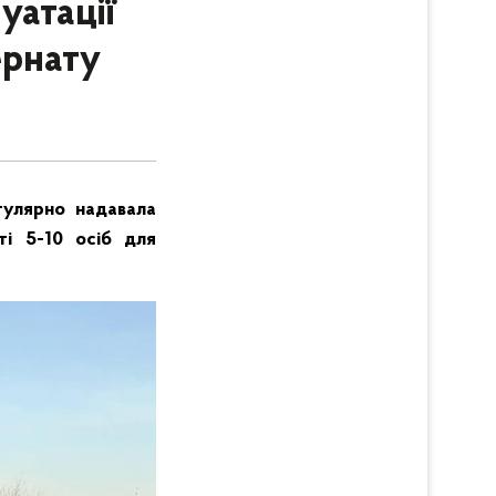
уатації
ернату
гулярно надавала
ті 5-10 осіб для