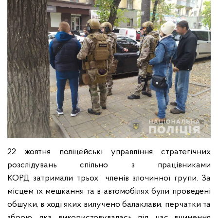
22 жовтня поліцейські управління стратегічних
розслідувань спільно з працівниками
КОРД затримали трьох членів злочинної групи. За
місцем їх мешкання та в автомобілях були проведені
обшуки, в ході яких вилучено балаклави, перчатки та
зброю, яка використовувалась під час вчинення