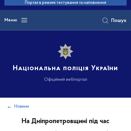
до
Портал в режимі тестування та наповнення
основного
вмісту
Меню
Пошук
Національна поліція України
Офіційний вебпортал
Новини
На Дніпропетровщині під час