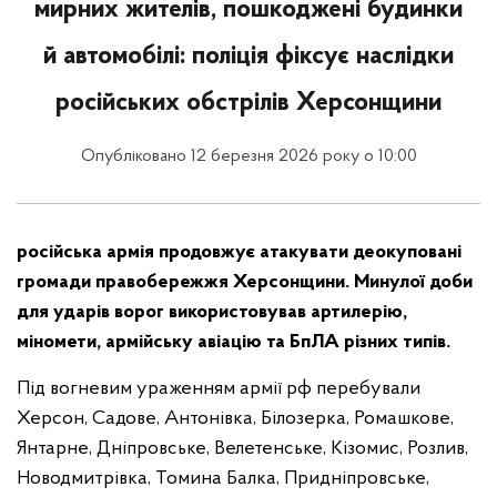
мирних жителів, пошкоджені будинки
й автомобілі: поліція фіксує наслідки
російських обстрілів Херсонщини
Опубліковано 12 березня 2026 року о 10:00
російська армія продовжує атакувати деокуповані
громади правобережжя Херсонщини. Минулої доби
для ударів ворог використовував артилерію,
міномети, армійську авіацію та БпЛА різних типів.
Під вогневим ураженням армії рф перебували
Херсон, Садове, Антонівка, Білозерка, Ромашкове,
Янтарне, Дніпровське, Велетенське, Кізомис, Розлив,
Новодмитрівка, Томина Балка, Придніпровське,