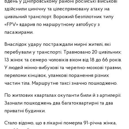
Вдень у Дніпровському районі російські військові
здійснили цинічну та цілеспрямовану атаку на
цивільний транспорт. Ворожий безпілотник типу
«FPV» вдарив по маршрутному автобусу з
пасажирами.
Внаслідок удару постраждали мирні жителі, які
перебували у транспорті. Травмовано 20 цивільних:
13 жінок та семеро чоловіків віком від 18 до 66 років.
У людей мінно-вибухові та черепно-мозкові травми,
переломи кінцівок, уламкові поранення різних
частин тіла. Маршрутне таксі значно пошкоджено.
По житлових кварталах окупанти били й з артилерії.
Зазнали пошкоджень два багатоквартирні та два
приватні будинки.
Стало відомо, що в лікарні померла 91-річна жінка,