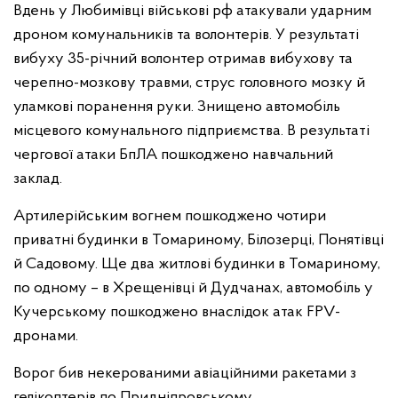
Вдень у Любимівці військові рф атакували ударним
дроном комунальників та волонтерів. У результаті
вибуху 35-річний волонтер отримав вибухову та
черепно-мозкову травми, струс головного мозку й
уламкові поранення руки. Знищено автомобіль
місцевого комунального підприємства. В результаті
чергової атаки БпЛА пошкоджено навчальний
заклад.
Артилерійським вогнем пошкоджено чотири
приватні будинки в Томариному, Білозерці, Понятівці
й Садовому. Ще два житлові будинки в Томариному,
по одному – в Хрещенівці й Дудчанах, автомобіль у
Кучерському пошкоджено внаслідок атак FPV-
дронами.
Ворог бив некерованими авіаційними ракетами з
гелікоптерів по Придніпровському.