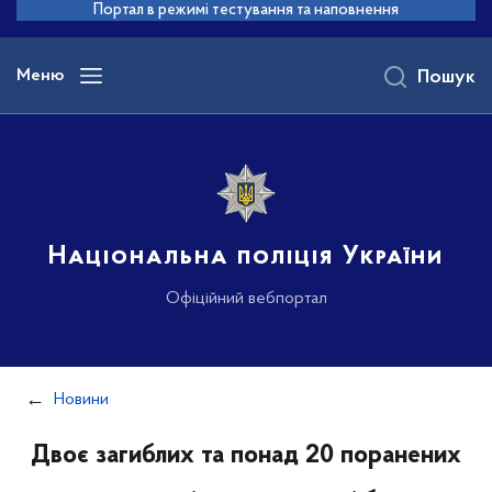
до
Портал в режимі тестування та наповнення
основного
вмісту
Меню
Пошук
Національна поліція України
Офіційний вебпортал
Новини
Двоє загиблих та понад 20 поранених