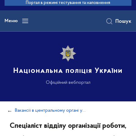
до
Портал в режимі тестування та наповнення
основного
вмісту
Меню
Пошук
Національна поліція України
Офіційний вебпортал
Вакансії в центральному органі управління
Спеціаліст відділу організації роботи,