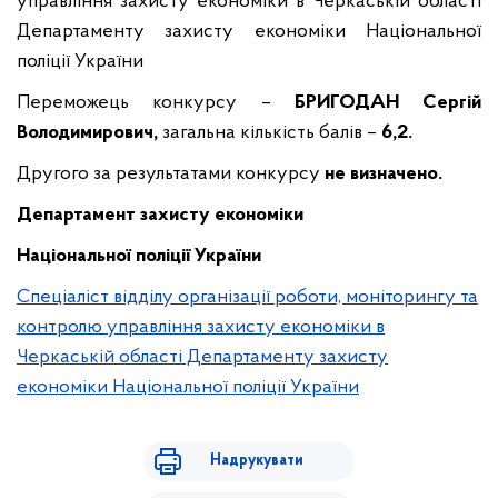
управління захисту економіки в Черкаській області
Департаменту захисту економіки Національної
поліції України
Переможець конкурсу –
БРИГОДАН Сергій
Володимирович,
загальна кількість балів –
6,2.
Другого за результатами конкурсу
не визначено.
Департамент захисту економіки
Національної поліції України
Спеціаліст відділу організації роботи, моніторингу та
контролю управління захисту економіки в
Черкаській області Департаменту захисту
економіки Національної поліції України
Надрукувати