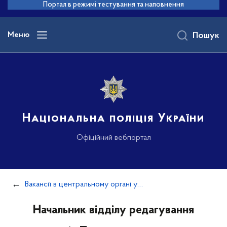
до
Портал в режимі тестування та наповнення
основного
вмісту
Меню
Пошук
Національна поліція України
Офіційний вебпортал
Вакансії в центральному органі управління
Начальник відділу редагування