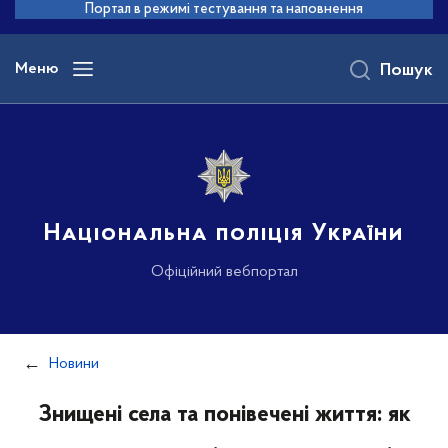
до
Портал в режимі тестування та наповнення
основного
вмісту
Меню
Пошук
Національна поліція України
Офіційний вебпортал
Новини
Знищені села та понівечені життя: як