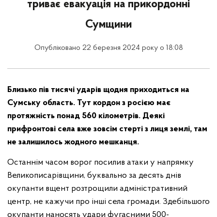
триває евакуація на прикордонні
Сумщини
Опубліковано 22 березня 2024 року о 18:08
Близько пів тисячі ударів щодня приходиться на
Сумську область. Тут кордон з росією має
протяжність понад 560 кілометрів. Деякі
прифронтові села вже зовсім стерті з лиця землі, там
не залишилось жодного мешканця.
Останнім часом ворог посилив атаки у напрямку
Великописарівщини, буквально за десять днів
окупанти вщент розтрощили адміністративний
центр, не кажучи про інші села громади. Здебільшого
окупанти наносять удари фугасними 500-