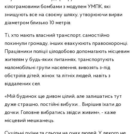
кілограмовими бомбами з модулем УМПК, які
знищують все на своєму шляху, утворюючи вирви
діаметром близько 10 метрів.
Ті, хто мають власний транспорт, самостійно
покинули громаду, інших евакуюють правоохоронці.
Працівники поліції цілодобово допомагають місцевим
жителям у будь-яких питаннях, транспортують
маломобільні групи населення, вивозять з-під
обстрілів дітей, жінок та літніх людей, навіть з
віддалених сел.
«Мій будинок ще дивом цілий, але залишатись тут
дуже страшно, постійні вибухи… Вирішив їхати до
дочки. Головне вибратись звідси живим», - каже
місцевий мешканець.
Суцільні руїни та сльози на очах людей. У декого не