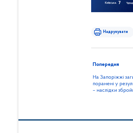
Надрукувати
Попередня
На Запоріжжі заг
поранені у резуль
– наслідки збро
поліцейські