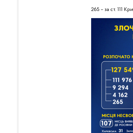
265 – за ст. 111 К