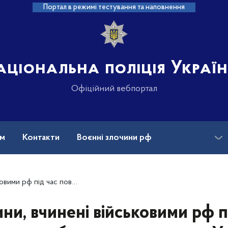
Портал в режимі тестування та наповнення
аціональна поліція Украї
Офіційний вебпортал
ам
Контакти
Воєнні злочини рф
ансії
Зниклі безвісти та ДНК
ого вторгнення в Україну (станом на 19.09.2024)
ни, вчинені військовими рф п