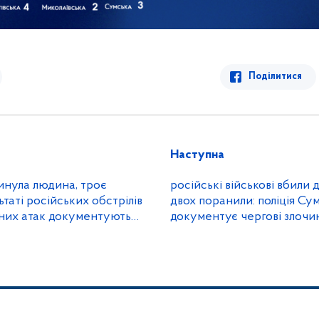
Поділитися
Наступна
инула людина, троє
російські військові вбили 
таті російських обстрілів
двох поранили: поліція С
йних атак документують
документує чергові злоч