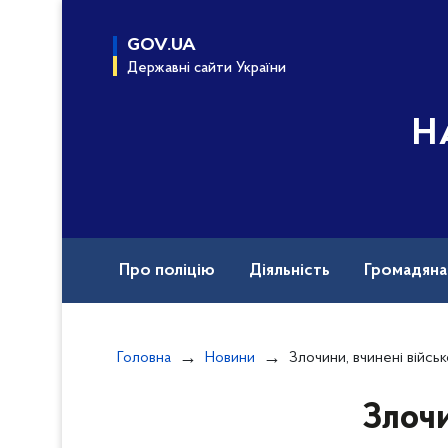
до
основного
GOV.UA
вмісту
Державні сайти України
Н
Про поліцію
Діяльність
Громадян
Назавжди в строю
Документи
Вак
Головна
Новини
Злочини, вчинені військовими рф під час повномасштабн
Злочи