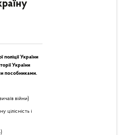
країну
 поліції України
орії України
ми пособниками.
вичаїв війни)
у цілісність і
)