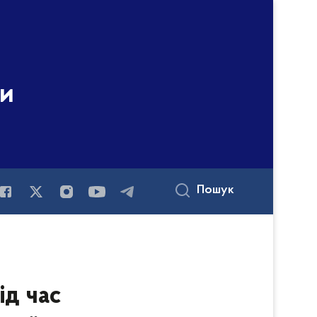
ни
Пошук
ід час