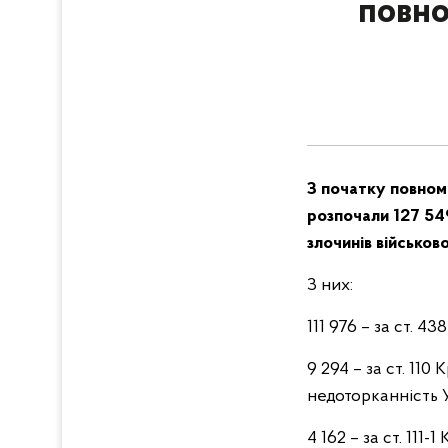
повно
З початку повнома
розпочали 127 54
злочинів військов
З них:
111 976 – за ст. 
9 294 – за ст. 110
недоторканність 
4 162 – за ст. 111