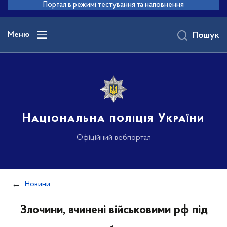
до
Портал в режимі тестування та наповнення
основного
вмісту
Меню
Пошук
Національна поліція України
Офіційний вебпортал
Новини
Злочини, вчинені військовими рф під