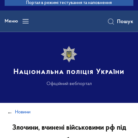
до
Портал в режимі тестування та наповнення
основного
вмісту
Меню
Пошук
Національна поліція України
Офіційний вебпортал
Новини
Злочини, вчинені військовими рф під