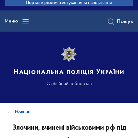
до
Портал в режимі тестування та наповнення
основного
вмісту
Меню
Пошук
Національна поліція України
Офіційний вебпортал
Новини
Злочини, вчинені військовими рф під