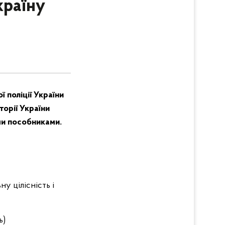
країну
 поліції України
орії України
ми пособниками.
у цілісність і
ь)