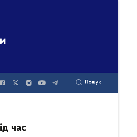
ни
Пошук
ід час