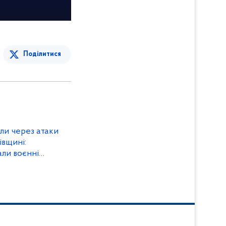
Поділитися
ли через атаки
івщині:
али воєнні