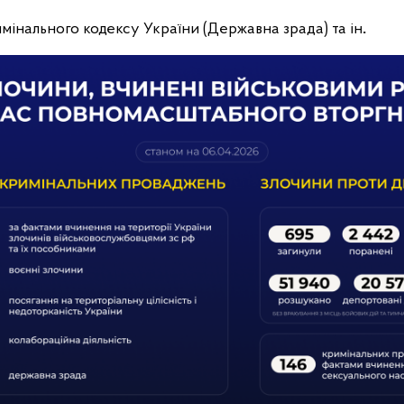
Кримінального кодексу України (Державна зрада) та ін
.