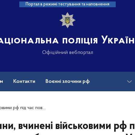
Портал в режимі тестування та наповнення
аціональна поліція Украї
Офіційний вебпортал
ам
Контакти
Воєнні злочини рф
ансії
Зниклі безвісти та ДНК
ого вторгнення в Україну (станом на 06.04.2026)
ни, вчинені військовими рф п