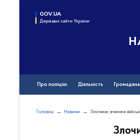
до
основного
GOV.UA
вмісту
Державні сайти України
Н
Про поліцію
Діяльність
Громадян
Назавжди в строю
Документи
Вак
Головна
Новини
Злочини, вчинені військовими рф під час повномасштабн
Злочи