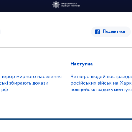
Поділитися
Наступна
 терор мирного населення
Четверо людей постражда
ські збирають докази
російських військ на Харк
в рф
поліцейські задокументув
злочини