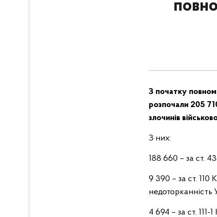
повно
З початку повнома
розпочали 205 71
злочинів військов
З них:
188 660 – за ст. 
9 390 – за ст. 110
недоторканність 
4 694 – за ст. 111