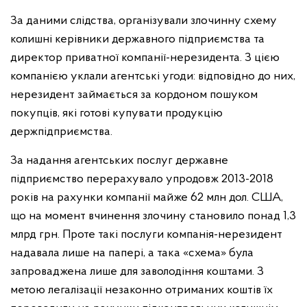
За даними слідства, організували злочинну схему
колишні керівники державного підприємства та
директор приватної компанії-нерезидента. З цією
компанією уклали агентські угоди: відповідно до них,
нерезидент займається за кордоном пошуком
покупців, які готові купувати продукцію
держпідприємства.
За надання агентських послуг державне
підприємство перерахувало упродовж 2013-2018
років на рахунки компанії майже 62 млн дол. США,
що на момент вчинення злочину становило понад 1,3
млрд грн. Проте такі послуги компанія-нерезидент
надавала лише на папері, а така «схема» була
запроваджена лише для заволодіння коштами. З
метою легалізації незаконно отриманих коштів їх