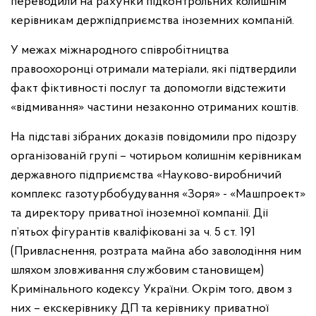
переводили на рахунки підконтрольних колишнім
керівникам держпідприємства іноземних компаній.
У межах міжнародного співробітництва
правоохоронці отримали матеріали, які підтвердили
факт фіктивності послуг та допомогли відстежити
«відмивання» частини незаконно отриманих коштів.
На підставі зібраних доказів повідомили про підозру
організованій групі – чотирьом колишнім керівникам
державного підприємства «Науково-виробничий
комплекс газотурбобудування «Зоря» - «Машпроект»
та директору приватної іноземної компанії. Дії
п’ятьох фігурантів кваліфіковані за ч. 5 ст. 191
(Привласнення, розтрата майна або заволодіння ним
шляхом зловживання службовим становищем)
Кримінального кодексу України. Окрім того, двом з
них – екскерівнику ДП та керівнику приватної