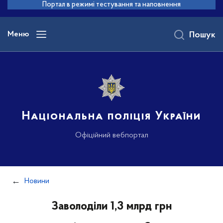
до
Портал в режимі тестування та наповнення
основного
вмісту
Меню
Пошук
Національна поліція України
Офіційний вебпортал
Новини
Заволоділи 1,3 млрд грн