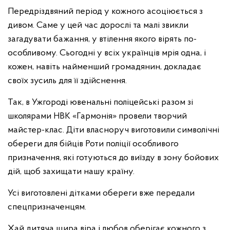
Передріздвяний період у кожного асоціюється з
дивом. Саме у цей час дорослі та малі звикли
загадувати бажання, у втілення якого вірять по-
особливому. Сьогодні у всіх українців мрія одна, і
кожен, навіть найменший громадянин, докладає
своїх зусиль для її здійснення.
Так, в Ужгороді ювенальні поліцейські разом зі
школярами НВК «Гармонія» провели творчий
майстер-клас. Діти власноруч виготовили символічні
обереги для бійців Роти поліції особливого
призначення, які готуються до виїзду в зону бойових
дій, щоб захищати нашу країну.
Усі виготовлені дітками обереги вже передали
спецпризначенцям.
Хай дитяча щира віра і любов оберігає кожного з