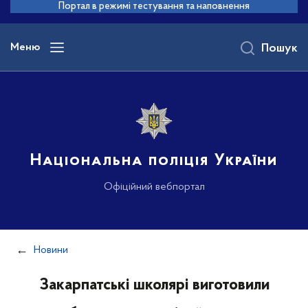
до
Портал в режимі тестування та наповнення
основного
вмісту
Меню
Пошук
Національна поліція України
Офіційний вебпортал
Новини
Закарпатські школярі виготовили