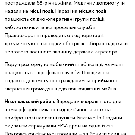
постраждала 58-річна жінка. Медичну допомогу їй
надали на місці події. Наразі на місцях події
працюють слідчо-оперативні групи поліції,
вибухотехніки та всі профільні служби.
Правоохоронці проводять огляд території,
документують наслідки обстрілів і збирають докази
чергового воєнного злочину держави-агресора.
Поруч розгорнуто мобільний штаб поліції, на місці
працюють всі профільні служби. Поліцейські
надають допомогу постраждалим та приймають
звернення громадян щодо пошкодження майна.
Нікопольський район.
Впродовж вчорашнього дня
армія рф здійснила понад девʼяноста атак на
прифронтові населені пункти. Близько 15-ї години
окупанти спрямували FPV-дрон на одне із сіл
Покровської сільської громади — здійснили скид на