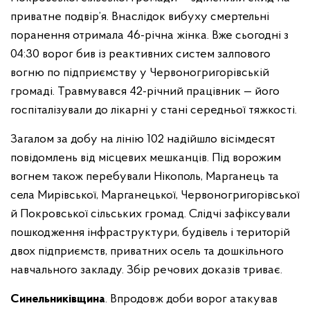
приватне подвір’я. Внаслідок вибуху смертельні
поранення отримала 46-річна жінка. Вже сьогодні з
04:30 ворог бив із реактивних систем залпового
вогню по підприємству у Червоногригорівській
громаді. Травмувався 42-річний працівник — його
госпіталізували до лікарні у стані середньої тяжкості.
Загалом за добу на лінію 102 надійшло вісімдесят
повідомлень від місцевих мешканців. Під ворожим
вогнем також перебували Нікополь, Марганець та
села Мирівської, Марганецької, Червоногригорівської
й Покровської сільських громад. Слідчі зафіксували
пошкодження інфраструктури, будівель і територій
двох підприємств, приватних осель та дошкільного
навчального закладу. Збір речових доказів триває.
Синельниківщина
. Впродовж доби ворог атакував