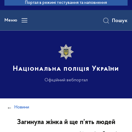
до
Портал в режимі тестування та наповнення
основного
вмісту
Меню
Пошук
Національна поліція України
Офіційний вебпортал
Новини
Загинула жінка й ще п’ять людей