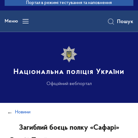
до
Портал в режимі тестування та наповнення
основного
вмісту
Меню
Пошук
Національна поліція України
Офіційний вебпортал
Новини
Загиблий боєць полку «Сафарі»