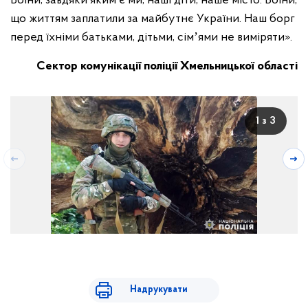
Воїни, завдяки яким є ми, наші діти, наше місто. Воїни,
що життям заплатили за майбутнє України. Наш борг
перед їхніми батьками, дітьми, сімʼями не виміряти».
Сектор комунікації поліції Хмельницької області
1 з 3
Надрукувати