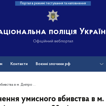
Портал в режимі тестування та наповнення
аціональна поліція Украї
Офіційний вебпортал
ам
Контакти
Воєнні злочини рф
ансії
Зниклі безвісти та ДНК
поліція затримала 30-річного чоловіка
нення умисного вбивства в м.