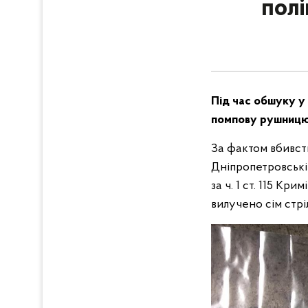
полі
Під час обшуку у
помпову рушницю
За фактом вбивст
Дніпропетровські
за ч. 1 ст. 115 Кр
вилучено сім стріл