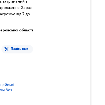
та затриманий в
ародження. Зараз
агрожує від 7 до
етровської області
Поділитися
іцейські
сом без