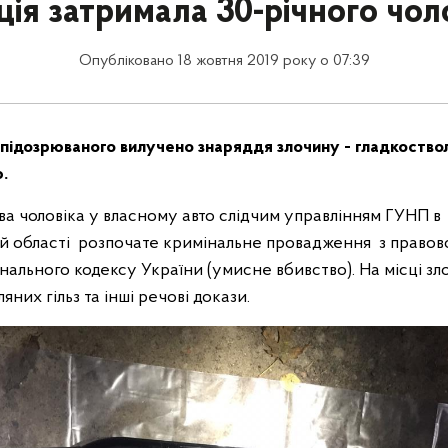
ція затримала 30-річного чол
Опубліковано 18 жовтня 2019 року о 07:39
 підозрюваного вилучено знаряддя злочину - гладкоство
.
ва чоловіка у власному авто слідчим управлінням ГУНП в
й області розпочате кримінальне провадження з правов
имінального кодексу України (умисне вбивство). На місці з
яних гільз та інші речові докази.