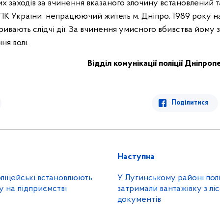
их заходів за вчинення вказаного злочину встановлений 
КПК України непрацюючий житель м. Дніпро, 1989 року н
ривають слідчі дії. За вчинення умисного вбивства йому з
ня волі.
Відділ комунікації поліції Дніпроп
Поділитися
Наступна
оліцейські встановлюють
У Лугинському районі пол
 на підприємстві
затримали вантажівку з лі
документів