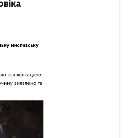
овіка
льну мисливську
ою кваліфікацією
лочину виявлено та