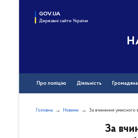
до
основного
GOV.UA
вмісту
Державні сайти України
Н
Про поліцію
Діяльність
Громадян
Назавжди в строю
Документи
Вак
Головна
Новини
За вчинення умисного вбивства в м. Дніпро 
За вчи