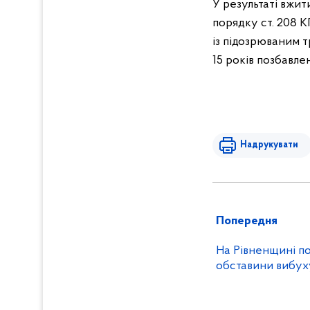
У результаті вжит
порядку ст. 208 
із підозрюваним т
15 років позбавлен
Надрукувати
Попередня
На Рівненщині п
обставини вибуху