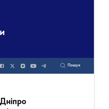
ни
Пошук
 Дніпро