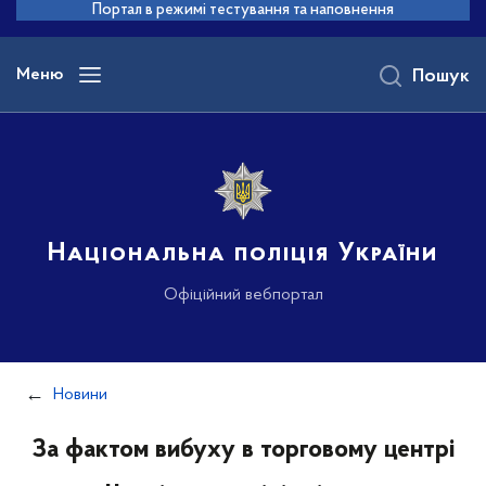
до
Портал в режимі тестування та наповнення
основного
вмісту
Меню
Пошук
Національна поліція України
Офіційний вебпортал
Новини
За фактом вибуху в торговому центрі