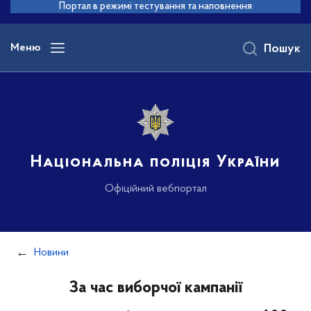
до
Портал в режимі тестування та наповнення
основного
вмісту
Меню
Пошук
Національна поліція України
Офіційний вебпортал
Новини
За час виборчої кампанії