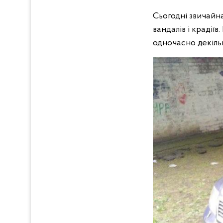
Сьогодні звичайна
вандалів і крадії
одночасно декільк