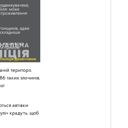
ній території,
6 таких злочинів,
ої
ться автівки
улі» крадуть, щоб