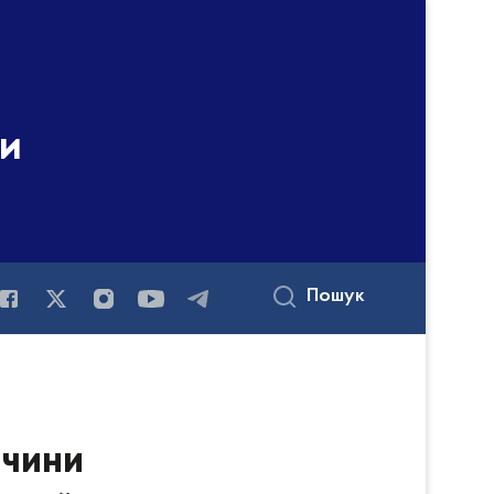
ни
Пошук
ччини