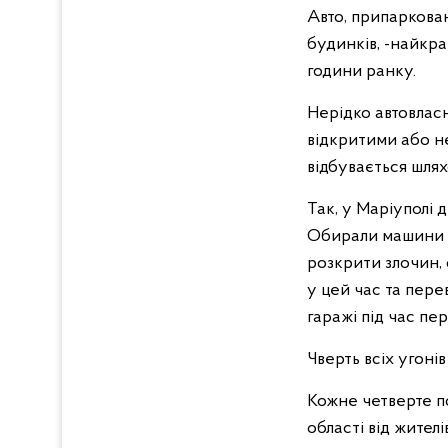
Авто, припаркован
будинків, -найкра
години ранку.
Нерідко автовлас
відкритими або н
відбувається шлях
Так, у Маріуполі д
Обирали машини бе
розкрити злочин, 
у цей час та пере
гаражі під час п
Чверть всіх угоні
Кожне четверте п
області від жител