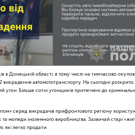
ів в Донецькій області, в тому числі на тимчасово окупова
 викрадення автомототранспорту. На сьогодні розкрито 8
й угон. Більше сотні угонщиків притягнені до кримінальн
том» серед викрадачів прифронтового регіону користую
 та мопеди іноземного виробництва. Зазвичай старі «жиг
і, які легко продати.