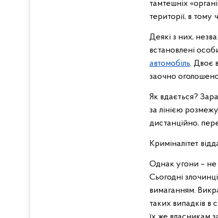
тамтешніх «органі
території, в том
Деякі з них, незв
встановлені особ
автомобіль
. Двоє
заочно оголошено
Як вдається? Зар
за лінією розмежу
дистанційно, пере
Криміналітет від
Однак угони – не
Сьогодні злочинці
вимаганням. Викра
таких випадків в
їх же власникам з