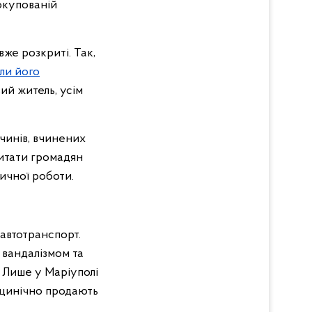
 окупованій
вже розкриті. Так,
али його
ий житель, усім
чинів, вчинених
питати громадян
тичної роботи.
автотранспорт.
 вандалізмом та
. Лише у Маріуполі
 цинічно продають