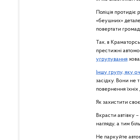
Поліція протидіє 
«беушних» деталей
повертати громад
Так, в Краматорсь
престижні автомо
угрупування
ховал
Іншу групу, яку 
засідку. Вони не т
повернення їхніх 
Як захистити своє
Вкрасти автівку –
нагляду, а тим бі
Не паркуйте авто