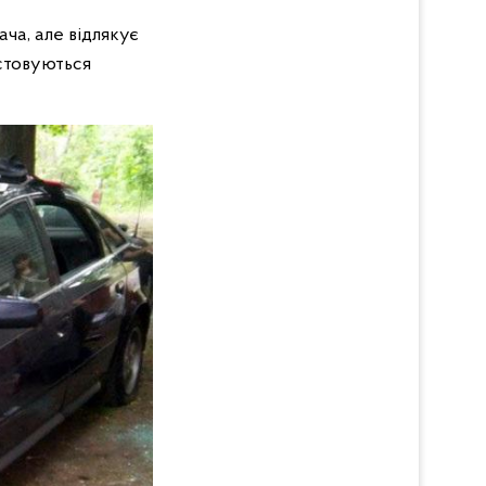
ача, але відлякує
истовуються