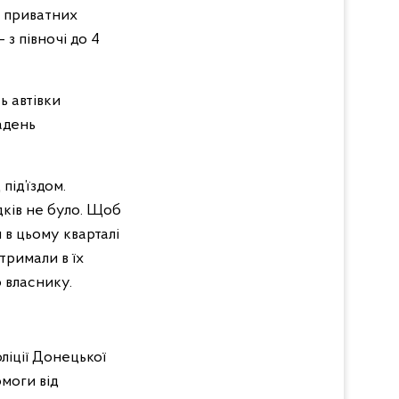
а приватних
з півночі до 4
ь автівки
адень
під’їздом.
ідків не було. Щоб
 в цьому кварталі
тримали в їх
 власнику.
ліції Донецької
омоги від