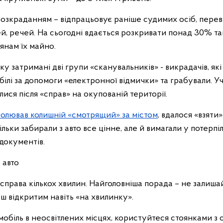
розкраданням – відпрацьовує раніше судимих осіб, перев
, речей. На сьогодні вдається розкривати понад 30% так
янам їх майно.
ку затримані дві групи «сканувальників» - викрадачів, як
білі за допомоги «електронної відмички» та грабували. 
ися після «справ» на окупованій території.
очолював колишній «смотрящий» за містом
, вдалося «взяти
ільки забирали з авто все цінне, але й вимагали у потерпі
документів.
 авто
 справа кількох хвилин. Найголовніша порада – не залиша
льш відкритим навіть «на хвилинку».
мобіль в неосвітлених місцях, користуйтеся стоянками з