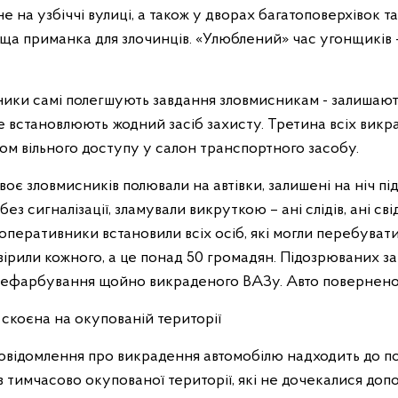
е на узбіччі вулиці, а також у дворах багатоповерхівок т
ща приманка для злочинців. «Улюблений» час угонщиків – 
ники самі полегшують завдання зловмисникам - залишают
е встановлюють жодний засіб захисту. Третина всіх викр
ом вільного доступу у салон транспортного засобу.
воє зловмисників полювали на автівки, залишені на ніч під 
з сигналізації, зламували викруткою – ані слідів, ані св
оперативники встановили всіх осіб, які могли перебувати
вірили кожного, а це понад 50 громадян. Підозрюваних за
ерефарбування щойно викраденого ВАЗу. Авто повернено
в скоєна на окупованій території
овідомлення про викрадення автомобілю надходить до по
ів тимчасово окупованої території, які не дочекалися доп