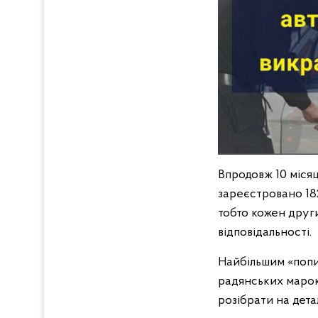
Впродовж 10 місяц
зареєстровано 182
тобто кожен други
відповідальності.
Найбільшим «попи
радянських марок
розібрати на детал