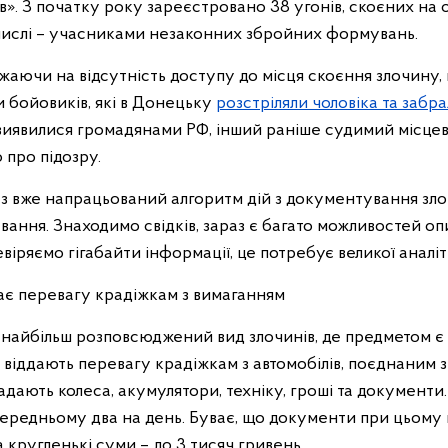
в». З початку року зареєстровано 38 угонів, скоєних на
у числі – учасниками незаконних збройних формувань.
ажаючи на відсутність доступу до місця скоєння злочину, 
и бойовиків, які в Донецьку
розстріляли чоловіка та забр
 виявилися громадянами РФ, інший раніше судимий місцев
 про підозру.
аз вже напрацьований алгоритм дій з документування зло
вання. Знаходимо свідків, зараз є багато можливостей о
віряємо гігабайти інформації, це потребує великої аналі
дає перевагу крадіжкам з вимаганням
 найбільш розповсюджений вид злочинів, де предметом є 
 віддають перевагу крадіжкам з автомобілів, поєднаним з
дають колеса, акумулятори, техніку, гроші та документи
 середньому два на день. Буває, що документи при цьому
а кругленькі суми – до 3 тисяч гривень.