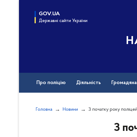
до
основного
GOV.UA
вмісту
Державні сайти України
Н
Про поліцію
Діяльність
Громадян
Назавжди в строю
Документи
Вак
Головна
Новини
З початку року поліцейські Донеччини розшу
З по