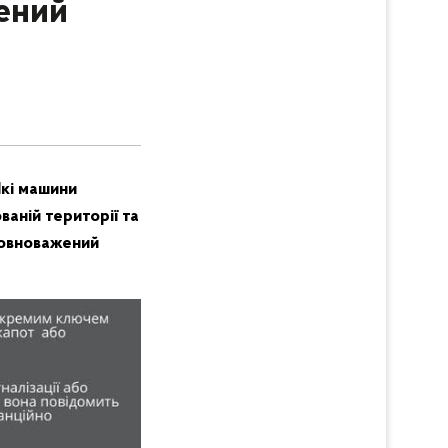
ений
Які машини
ваній території та
уповноважений