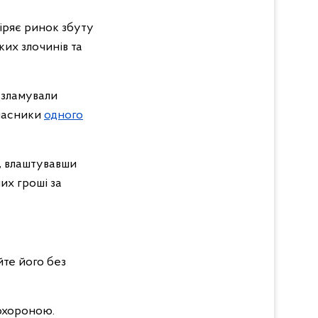
іряє ринок збуту
их злочинів та
і зламували
Учасники
одного
», влаштувавши
лих гроші за
йте його без
 охороною.