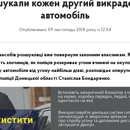
шукали кожен другий викрад
автомобіль
Опубліковано 09 листопада 2018 року о 12:54
засобів розшуковці вже повернули законним власникам. 
ть злочинців, як поліція розкриває угони вчинені на окупо
у автомобіля від угону найбільш дієві, розповідає опер
поліції Донецької області Станіслав Бондаренко.