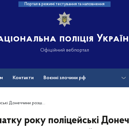
Портал в режимі тестування та наповнення
аціональна поліція Украї
Офіційний вебпортал
ам
Контакти
Воєнні злочини рф
ансії
Зниклі безвісти та ДНК
кали кожен другий викрадений автомобіль
чатку року поліцейські Доне