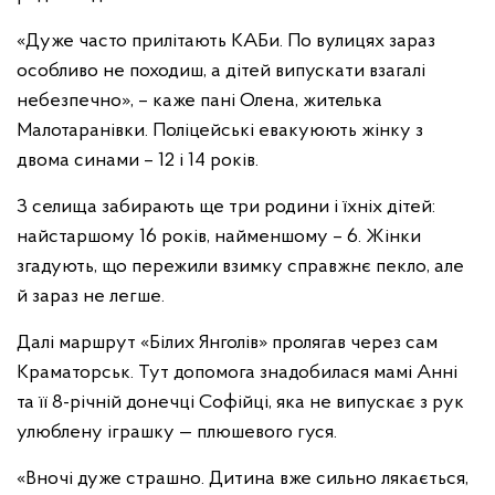
«Дуже часто прилітають КАБи. По вулицях зараз
особливо не походиш, а дітей випускати взагалі
небезпечно», – каже пані Олена, жителька
Малотаранівки. Поліцейські евакуюють жінку з
двома синами – 12 і 14 років.
З селища забирають ще три родини і їхніх дітей:
найстаршому 16 років, найменшому – 6. Жінки
згадують, що пережили взимку справжнє пекло, але
й зараз не легше.
Далі маршрут «Білих Янголів» пролягав через сам
Краматорськ. Тут допомога знадобилася мамі Анні
та її 8-річній донечці Софійці, яка не випускає з рук
улюблену іграшку — плюшевого гуся.
«Вночі дуже страшно. Дитина вже сильно лякається,