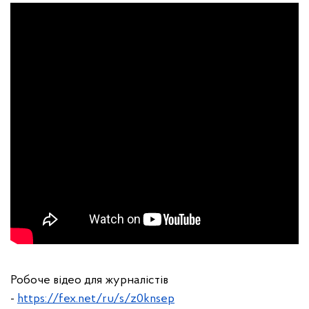
Робоче відео для журналістів
-
https://fex.net/ru/s/z0knsep