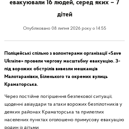
евакуювали 16 людей, серед яких – 7
дітей
Опубліковано 08 липня 2026 року о 14:55
Поліцейські спільно з волонтерами організації «Save
Ukraine» провели чергову масштабну евакуацію. З-
під ворожих обстрілів вивезли мешканців
Малотаранівки, Біленького та окремих вулиць
Краматорська.
Через постійне погіршення безпекової ситуації,
щоденні авіаудари та атаки ворожих безпілотників у
деяких районах Краматорська та прилеглих
населених пунктах оголошено примусову евакуацію
родин із дітьми.