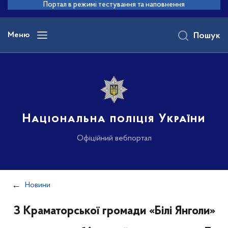
до
Портал в режимі тестування та наповнення
основного
вмісту
Меню
Пошук
Національна поліція України
Офіційний вебпортал
Новини
З Краматорської громади «Білі Янголи»