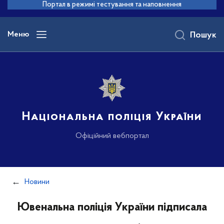
до
Портал в режимі тестування та наповнення
основного
вмісту
Меню
Пошук
Національна поліція України
Офіційний вебпортал
Новини
Ювенальна поліція України підписала