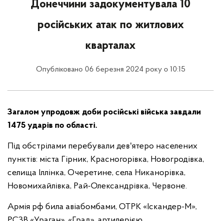
Донеччини задокументувала 10
російських атак по житлових
кварталах
Опубліковано 06 березня 2024 року о 10:15
Загалом упродовж доби російські війська завдали
1475 ударів по області.
Під обстрілами перебували дев'ятеро населених
пунктів:
міста Гірник, Красногорівка, Новогродівка,
селища Іллінка, Очеретине, села Никанорівка,
Новомихайлівка, Рай-Олександрівка, Червоне.
Армія рф била авіабомбами, ОТРК «Іскандер-М»,
РСЗВ «Ураган», «Град», артилерією.