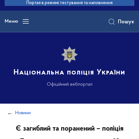
до
Портал в режимі тестування та наповнення
основного
вмісту
Меню
Пошук
Національна поліція України
Офіційний вебпортал
Новини
Є загиблий та поранений – поліція