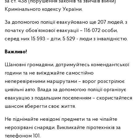
за ст. 438 (порушення законів та звичаїв війни)
Кримінального кодексу України.
За допомогою поліції евакуйовано ще 207 людей, з
початку обов’язкової евакуації – 116 072 особи,
серед них 15 593 – діти, 5 529 - люди з інвалідністю.
Важливо!
Шановні громадяни, дотримуйтесь комендантської
години та не виїжджайте самостійно
неперевіреними маршрутами – ворог розстрілює
цивільні авто. Влада за допомогою поліції організує
евакуацію з подальшим поселенням – скористайтеся
шансом вберегти своє життя.
Не піднімайте невідомі предмети та не чіпайте
нерозірвані снаряди. Викликайте піротехніків за
телефоном 101.