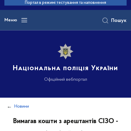
до
Портал в режимі тестування та наповнення
основного
вмісту
Меню
Пошук
Національна поліція України
Офіційний вебпортал
Новини
Вимагав кошти з арештантів СІЗО -