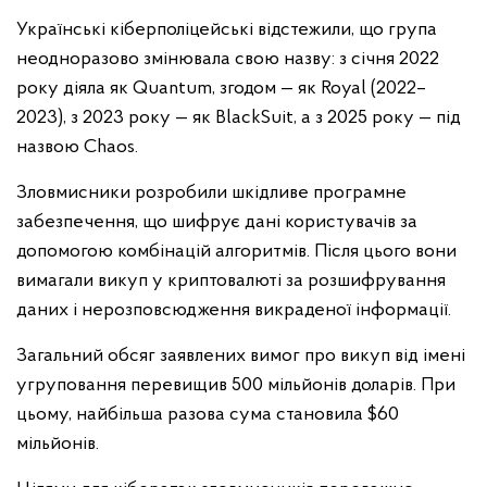
Українські кіберполіцейські відстежили, що група
неодноразово змінювала свою назву: з січня 2022
року діяла як Quantum, згодом — як Royal (2022–
2023), з 2023 року — як BlackSuit, а з 2025 року — під
назвою Chaos.
Зловмисники розробили шкідливе програмне
забезпечення, що шифрує дані користувачів за
допомогою комбінацій алгоритмів. Після цього вони
вимагали викуп у криптовалюті за розшифрування
даних і нерозповсюдження викраденої інформації.
Загальний обсяг заявлених вимог про викуп від імені
угруповання перевищив 500 мільйонів доларів. При
цьому, найбільша разова сума становила $60
мільйонів.