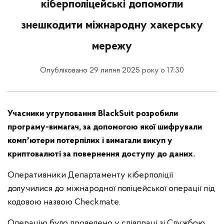
кіберполіцейські допомогли
знешкодити міжнародну хакерську
мережу
Опубліковано 29 липня 2025 року о 17:30
Учасники угруповання BlackSuit розробили
програму-вимагач, за допомогою якої шифрували
компʼютери потерпілих і вимагали викуп у
криптовалюті за повернення доступу до даних.
Оперативники Департаменту кіберполіції
долучилися до міжнародної поліцейської операції під
кодовою назвою Checkmate.
Операцію було проведено у співпраці зі Службою