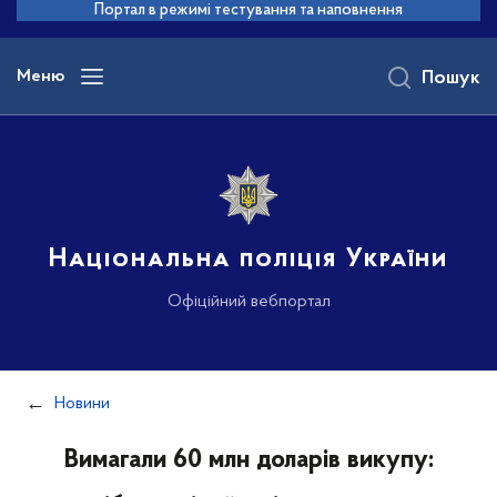
до
Портал в режимі тестування та наповнення
основного
вмісту
Меню
Пошук
Національна поліція України
Офіційний вебпортал
Новини
Вимагали 60 млн доларів викупу: