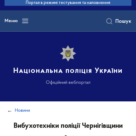
до
Портал в режимі тестування та наповнення
основного
вмісту
Меню
Пошук
Національна поліція України
Офіційний вебпортал
Новини
Вибухотехніки поліції Чернігівщини