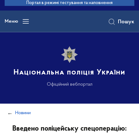
до
Портал в режимі тестування та наповнення
основного
вмісту
Меню
Пошук
Національна поліція України
Офіційний вебпортал
Новини
Введено поліцейську спецоперацію: