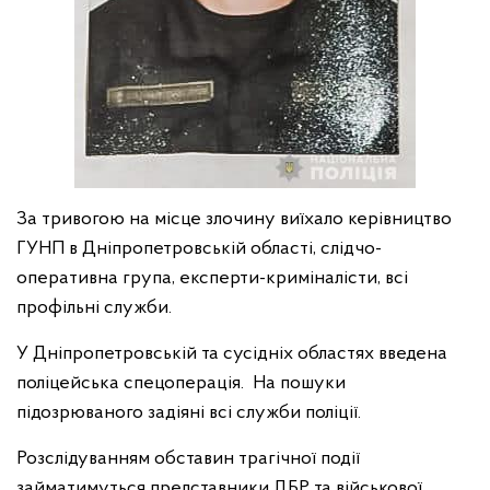
За тривогою на місце злочину виїхало керівництво
ГУНП в Дніпропетровській області, слідчо-
оперативна група, експерти-криміналісти, всі
профільні служби.
У Дніпропетровській та сусідніх областях введена
поліцейська спецоперація. На пошуки
підозрюваного задіяні всі служби поліції.
Розслідуванням обставин трагічної події
займатимуться представники ДБР та військової