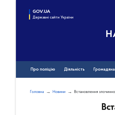
до
основного
GOV.UA
вмісту
Державні сайти України
Н
Про поліцію
Діяльність
Громадян
Назавжди в строю
Документи
Вак
Головна
Новини
Встановлення злочинного впливу та викрадення людини – на Донеч
Вст