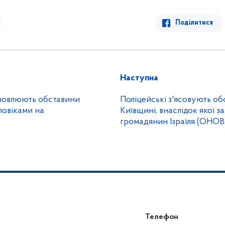
Поділитися
Наступна
ановлюють обставини
Поліцейські з'ясовують о
ловіками на
Київщині, внаслідок якої з
громадянин Ізраїля (ОНО
Телефон