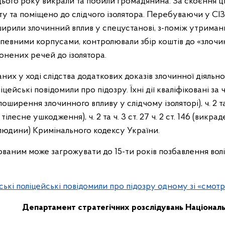
 цього року викрали та побили громадянина. За скоєння ц
рту та поміщено до слідчого ізолятора. Перебуваючи у СІ
ширили злочинний вплив у спецустанові, з-поміж утриман
а певними корпусами, контролювали збір коштів до «злоч
онених речей до ізолятора.
аних у ході слідства додаткових доказів злочинної діяльн
цейські повідомили про підозру. Їхні дії кваліфіковані за ч.
оширення злочинного впливу у слідчому ізоляторі), ч. 2 та ч.
тілесне ушкодження), ч. 2 та ч. 3 ст. 27 ч. 2 ст. 146 (викра
 людини) Кримінального кодексу України.
ваним може загрожувати до 15-ти років позбавлення волі
ські поліцейські повідомили про підозру одному зі «смот
Департамент стратегічних розслідувань
Національн