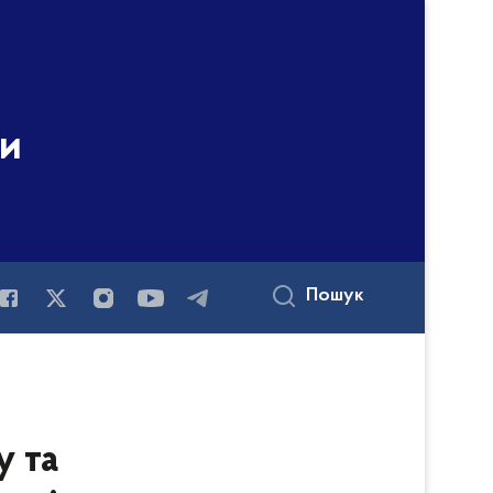
ни
Пошук
у та