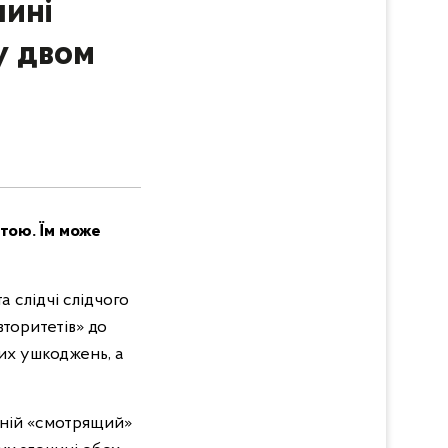
чині
у двом
ртою. Їм може
 слідчі слідчого
вторитетів» до
их ушкоджень, а
ишній «смотрящий»