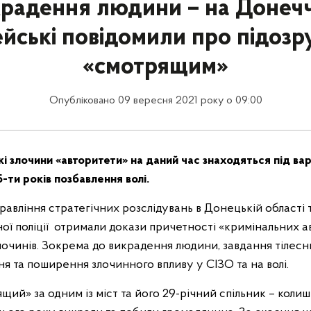
радення людини – на Донеч
ейські повідомили про підозр
«смотрящим»
Опубліковано 09 вересня 2021 року о 09:00
і злочини «авторитети» на даний час знаходяться під ва
-ти років позбавлення волі.
вління стратегічних розслідувань в Донецькій області та
ої поліції отримали докази причетності «кримінальних а
лочинів. Зокрема до викрадення людини, завдання тілесн
я та поширення злочинного впливу у СІЗО та на волі.
щий» за одним із міст та його 29-річний спільник – кол