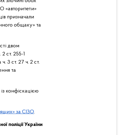
их злочині обох
ЗО «авторитети»
ців призначали
инного общаку» та
ості двом
 2 ст. 255-1
 3 ст. 27 ч. 2 ст.
дення та
 із конфіскацією
рящих» за СІЗО
.
ої поліції України