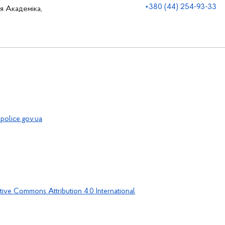
+380 (44) 254-93-33
ця Академіка,
police.gov.ua
tive Commons Attribution 4.0 International