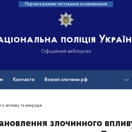
Портал в режимі тестування та наповнення
аціональна поліція Украї
Офіційний вебпортал
ам
Контакти
Воєнні злочини рф
ансії
Зниклі безвісти та ДНК
чині поліцейські повідомили про підозру двом «смотрящим»
ановлення злочинного вплив