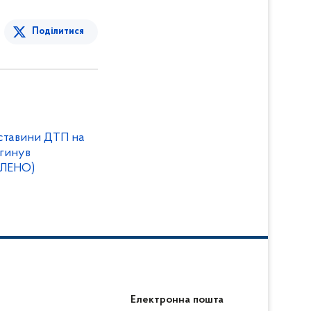
Поділитися
бставини ДТП на
агинув
ВЛЕНО)
Електронна пошта