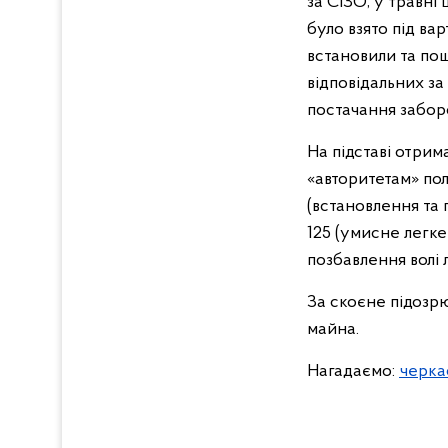
за СІЗО, у травні
було взято під ва
встановили та по
відповідальних з
постачання забор
На підставі отрим
«авторитетам» полі
(встановлення та п
125 (умисне легке 
позбавлення волі
За скоєне підозрю
майна.
Нагадаємо:
черка