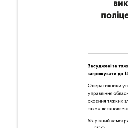
вик
поліц
Засуджені за тяжк
загрожувати до 15
Оперативники упра
управління обласн
скоєння тяжких з
також встановленн
55-річний «смотря