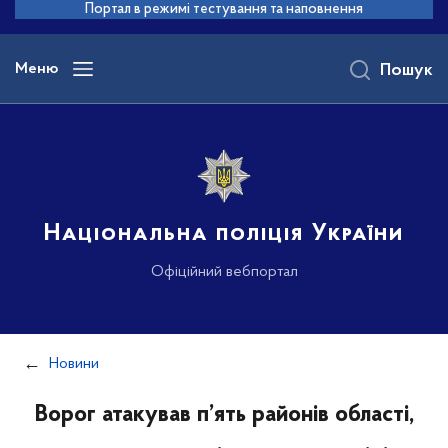
до
Портал в режимі тестування та наповнення
основного
вмісту
Меню
Пошук
Національна поліція України
Офіційний вебпортал
Новини
Ворог атакував п’ять районів області,