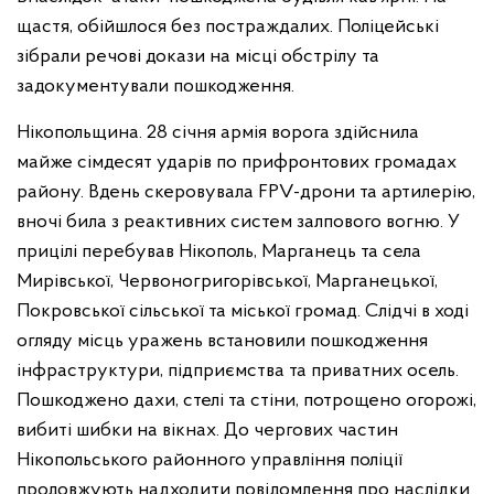
щастя, обійшлося без постраждалих. Поліцейські
зібрали речові докази на місці обстрілу та
задокументували пошкодження.
Нікопольщина. 28 січня армія ворога здійснила
майже сімдесят ударів по прифронтових громадах
району. Вдень скеровувала FPV-дрони та артилерію,
вночі била з реактивних систем залпового вогню. У
прицілі перебував Нікополь, Марганець та села
Мирівської, Червоногригорівської, Марганецької,
Покровської сільської та міської громад. Слідчі в ході
огляду місць уражень встановили пошкодження
інфраструктури, підприємства та приватних осель.
Пошкоджено дахи, стелі та стіни, потрощено огорожі,
вибиті шибки на вікнах. До чергових частин
Нікопольського районного управління поліції
продовжують надходити повідомлення про наслідки