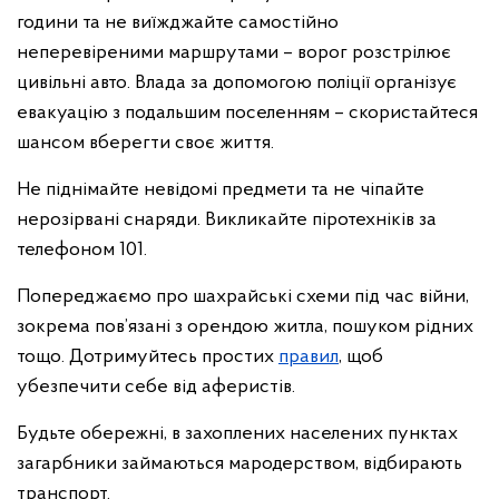
години та не виїжджайте самостійно
неперевіреними маршрутами – ворог розстрілює
цивільні авто. Влада за допомогою поліції організує
евакуацію з подальшим поселенням – скористайтеся
шансом вберегти своє життя.
Не піднімайте невідомі предмети та не чіпайте
нерозірвані снаряди. Викликайте піротехніків за
телефоном 101.
Попереджаємо про шахрайські схеми під час війни,
зокрема пов’язані з орендою житла, пошуком рідних
тощо. Дотримуйтесь простих
правил
, щоб
убезпечити себе від аферистів.
Будьте обережні, в захоплених населених пунктах
загарбники займаються мародерством, відбирають
транспорт.