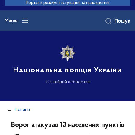
до
Портал в режимі тестування та наповнення
основного
вмісту
Меню
Пошук
Національна поліція України
Офіційний вебпортал
Новини
Ворог атакував 13 населених пунктів