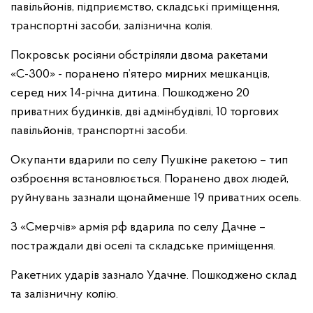
павільйонів, підприємство, складські приміщення,
транспортні засоби, залізнична колія.
Покровськ росіяни обстріляли двома ракетами
«С-300» - поранено п’ятеро мирних мешканців,
серед них 14-річна дитина. Пошкоджено 20
приватних будинків, дві адмінбудівлі, 10 торгових
павільйонів, транспортні засоби.
Окупанти вдарили по селу Пушкіне ракетою – тип
озброєння встановлюється. Поранено двох людей,
руйнувань зазнали щонайменше 19 приватних осель.
З «Смерчів» армія рф вдарила по селу Дачне –
постраждали дві оселі та складське приміщення.
Ракетних ударів зазнало Удачне. Пошкоджено склад
та залізничну колію.