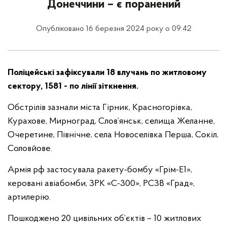
Донеччини – є поранений
Опубліковано 16 березня 2024 року о 09:42
Поліцейські зафіксували 18 влучань по житловому
сектору, 1581 - по лінії зіткнення.
Обстрілів зазнали міста Гірник, Красногорівка,
Курахове, Мирноград, Слов’янськ, селища Желанне,
Очеретине, Північне, села Новоселівка Перша, Сокіл,
Соловйове.
Армія рф застосувала ракету-бомбу «Грім-Е1»,
керовані авіабомби, ЗРК «С-300», РСЗВ «Град»,
артилерію.
Пошкоджено 20 цивільних об’єктів – 10 житлових