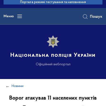
до
Портал в режимі тестування та наповнення
основного
вмісту
Меню
Пошук
Національна поліція України
Офіційний вебпортал
Новини
Ворог атакував 11 населених пунктів