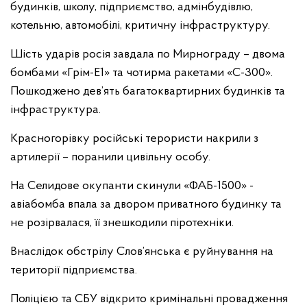
будинків, школу, підприємство, адмінбудівлю,
котельню, автомобілі, критичну інфраструктуру.
Шість ударів росія завдала по Мирнограду – двома
бомбами «Грім-Е1» та чотирма ракетами «С-300».
Пошкоджено дев’ять багатоквартирних будинків та
інфраструктура.
Красногорівку російські терористи накрили з
артилерії – поранили цивільну особу.
На Селидове окупанти скинули «ФАБ-1500» -
авіабомба впала за двором приватного будинку та
не розірвалася, її знешкодили піротехніки.
Внаслідок обстрілу Слов’янська є руйнування на
території підприємства.
Поліцією та СБУ відкрито кримінальні провадження