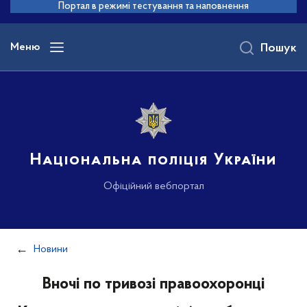
до
Портал в режимі тестування та наповнення
основного
вмісту
Меню
Пошук
Національна поліція України
Офіційний вебпортал
Новини
Вночі по тривозі правоохоронці