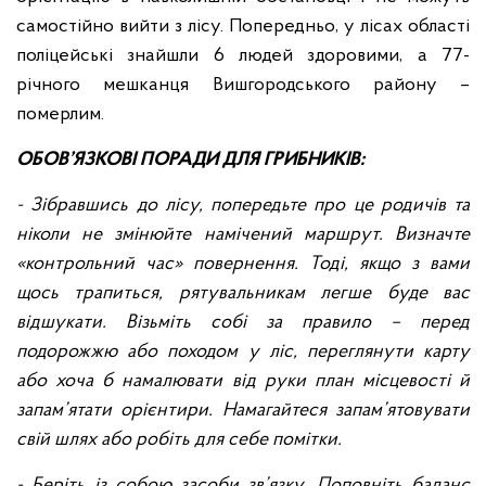
самостійно вийти з лісу. Попередньо, у лісах області
поліцейські знайшли 6 людей здоровими, а 77-
річного мешканця Вишгородського району –
померлим.
ОБОВ’ЯЗКОВІ ПОРАДИ ДЛЯ ГРИБНИКІВ:
- Зібравшись до лісу, попередьте про це родичів та
ніколи не змінюйте намічений маршрут. Визначте
«контрольний час» повернення. Тоді, якщо з вами
щось трапиться, рятувальникам легше буде вас
відшукати. Візьміть собі за правило – перед
подорожжю або походом у ліс, переглянути карту
або хоча б намалювати від руки план місцевості й
запам’ятати орієнтири. Намагайтеся запам’ятовувати
свій шлях або робіть для себе помітки.
- Беріть із собою засоби зв’язку. Поповніть баланс