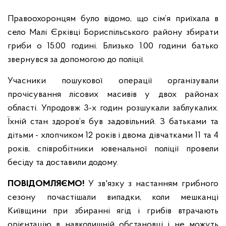
Правоохоронцям було відомо, що сім’я приїхала в
село Малі Єрківці Бориспільського району збирати
гриби о 15.00 годині. Близько 1.00 години батько
звернувся за допомогою до поліції.
Учасники пошукової операції організували
прочісування лісових масивів у двох районах
області. Упродовж 3-х годин розшукали заблукалих.
Їхній стан здоров’я був задовільний. З батьками та
дітьми - хлопчиком 12 років і двома дівчатками 11 та 4
років, співробітники ювенальної поліції провели
бесіду та доставили додому.
ПОВІДОМЛЯЄМО!
У зв'язку з настанням грибного
сезону почастішали випадки, коли мешканці
Київщини при збиранні ягід і грибів втрачають
орієнтацію в навколишній обстановці і не можуть